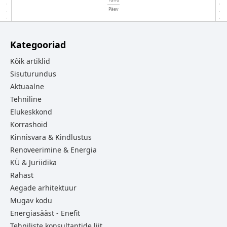
Päev
Kategooriad
Kõik artiklid
Sisuturundus
Aktuaalne
Tehniline
Elukeskkond
Korrashoid
Kinnisvara & Kindlustus
Renoveerimine & Energia
KÜ & Juriidika
Rahast
Aegade arhitektuur
Mugav kodu
Energiasääst - Enefit
Tehniliste konsultantide liit