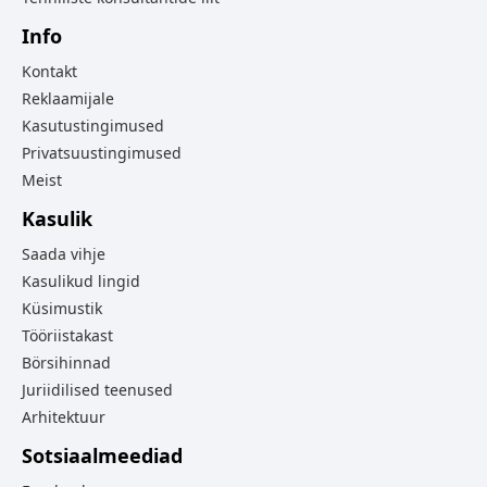
Info
Kontakt
Reklaamijale
Kasutustingimused
Privatsuustingimused
Meist
Kasulik
Saada vihje
Kasulikud lingid
Küsimustik
Tööriistakast
Börsihinnad
Juriidilised teenused
Arhitektuur
Sotsiaalmeediad