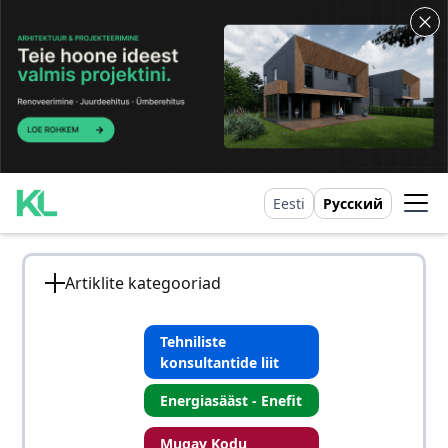
Eesti
Русский
Artiklite kategooriad
Tehniliste
konsultantide liit
Energiasääst - Enefit
Mugav Kodu