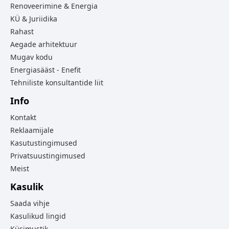
Renoveerimine & Energia
KÜ & Juriidika
Rahast
Aegade arhitektuur
Mugav kodu
Energiasääst - Enefit
Tehniliste konsultantide liit
Info
Kontakt
Reklaamijale
Kasutustingimused
Privatsuustingimused
Meist
Kasulik
Saada vihje
Kasulikud lingid
Küsimustik