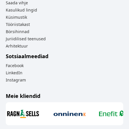
Saada vihje
Kasulikud lingid
Küsimustik
Tööriistakast
Börsihinnad
Juriidilised teenused
Arhitektuur
Sotsiaalmeediad
Facebook
LinkedIn
Instagram
Meie kliendid