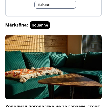
Rahast
Märksõna:
nõuanne
Холодная погода уже не за горами, стоит