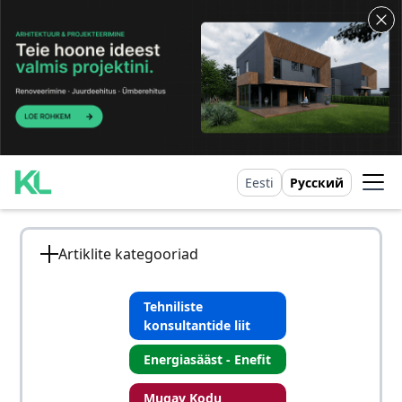
Eesti
Русский
Artiklite kategooriad
Tehniliste
konsultantide liit
Energiasääst - Enefit
Mugav Kodu