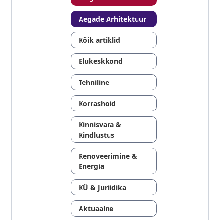
Aegade Arhitektuur
Kõik artiklid
Elukeskkond
Tehniline
Korrashoid
Kinnisvara &
Kindlustus
Renoveerimine &
Energia
KÜ & Juriidika
Aktuaalne