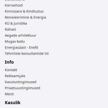
Korrashoid
Kinnisvara & Kindlustus
Renoveerimine & Energia
KÜ & Juriidika
Rahast
Aegade arhitektuur
Mugav kodu
Energiasääst - Enefit
Tehniliste konsultantide liit
Info
Kontakt
Reklaamijale
Kasutustingimused
Privatsuustingimused
Meist
Kasulik