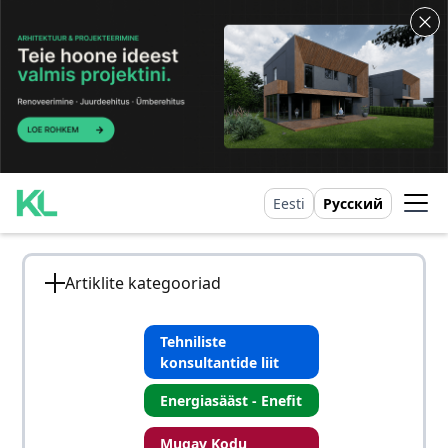
Eesti
Русский
Artiklite kategooriad
Tehniliste
konsultantide liit
Energiasääst - Enefit
Mugav Kodu