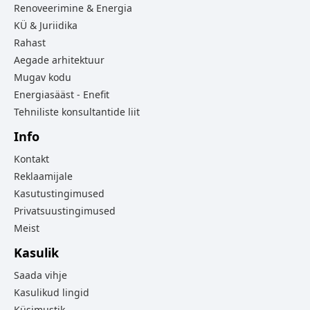
Renoveerimine & Energia
KÜ & Juriidika
Rahast
Aegade arhitektuur
Mugav kodu
Energiasääst - Enefit
Tehniliste konsultantide liit
Info
Kontakt
Reklaamijale
Kasutustingimused
Privatsuustingimused
Meist
Kasulik
Saada vihje
Kasulikud lingid
Küsimustik