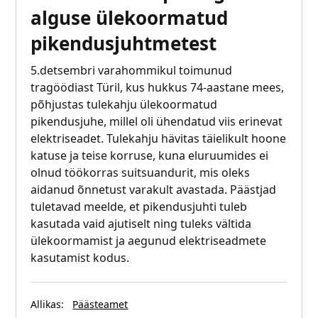
alguse ülekoormatud
pikendusjuhtmetest
5.detsembri varahommikul toimunud
tragöödiast Türil, kus hukkus 74-aastane mees,
põhjustas tulekahju ülekoormatud
pikendusjuhe, millel oli ühendatud viis erinevat
elektriseadet. Tulekahju hävitas täielikult hoone
katuse ja teise korruse, kuna eluruumides ei
olnud töökorras suitsuandurit, mis oleks
aidanud õnnetust varakult avastada. Päästjad
tuletavad meelde, et pikendusjuhti tuleb
kasutada vaid ajutiselt ning tuleks vältida
ülekoormamist ja aegunud elektriseadmete
kasutamist kodus.
Allikas:
Päästeamet