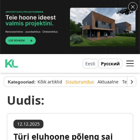
Eesti
Русский
Kõik artiklid
Sisuturundus
Aktuaalne
Tehnilin
Kategooriad:
Uudis:
12.12.2025
Türi eluhoone põleng sai