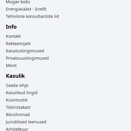
Mugav kodu
Energiasääst - Enefit
Tehniliste konsultantide liit
Info
Kontakt
Reklaamijale
Kasutustingimused
Privatsuustingimused
Meist
Kasulik
Saada vihje
Kasulikud lingid
Küsimustik
Tööriistakast
Börsihinnad
Juriidilised teenused
Arhitektuur