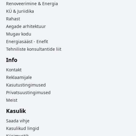
Renoveerimine & Energia
KÜ & Juriidika
Rahast
Aegade arhitektuur
Mugav kodu
Energiasääst - Enefit
Tehniliste konsultantide liit
Info
Kontakt
Reklaamijale
Kasutustingimused
Privatsuustingimused
Meist
Kasulik
Saada vihje
Kasulikud lingid
Küsimustik