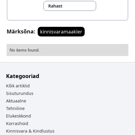
Rahast
Märksõna:
kinnisvaramaakler
No items found.
Kategooriad
Kõik artiklid
Sisuturundus
Aktuaalne
Tehniline
Elukeskkond
Korrashoid
Kinnisvara & Kindlustus