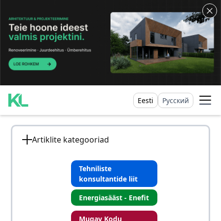
Eesti
Русский
Artiklite kategooriad
Tehniliste
konsultantide liit
Energiasääst - Enefit
Mugav Kodu