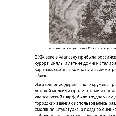
Вид на руины крепости Хаапсалу, нарис
В XIX веке в Хаапсалу прибыла российс
курорт. Виллы и летние домики стали 
карнизы, светлые комнаты и асимметр
облик.
Изготовление деревянного кружева тре
деталей мелкими орнаментами и напиль
хаапсалуский шарф, было трудоемким де
городских зданиях использовались раз
смоляная штукатурка, а позднее оцинк
побеленные дымоходы, сделанные из и