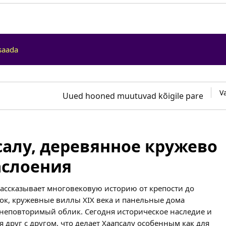
saada
V
Uued hooned muutuvad kõigile paremini l
салу, деревянное кружево
аслоения
рассказывает многовековую историю от крепости до
ок, кружевные виллы XIX века и панельные дома
т неповторимый облик. Сегодня историческое наследие и
 друг с другом, что делает Хаапсалу особенным как для