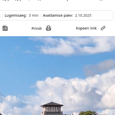
t
Lugemisaeg:
3
min
Avaldamise päev:
2.10.2025
Kopeeri link
Prindi