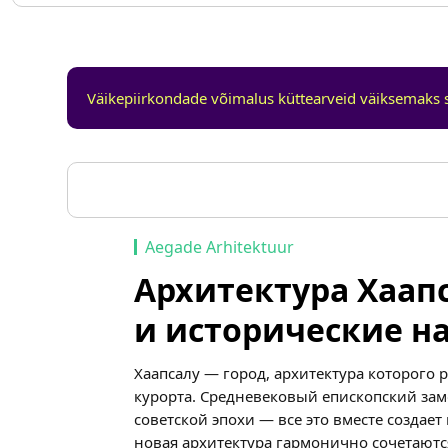
Väikepiirkondade võimalus küttearveid väiksemaks 
Aegade Arhitektuur
Архитектура Хаап
и исторические н
Хаапсалу — город, архитектура которого 
курорта. Средневековый епископский зам
советской эпохи — все это вместе создае
новая архитектура гармонично сочетаются