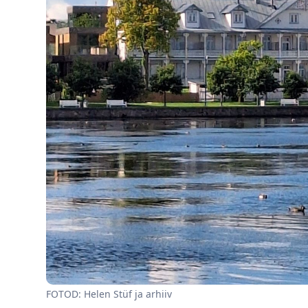
FOTOD: Helen Stüf ja arhiiv