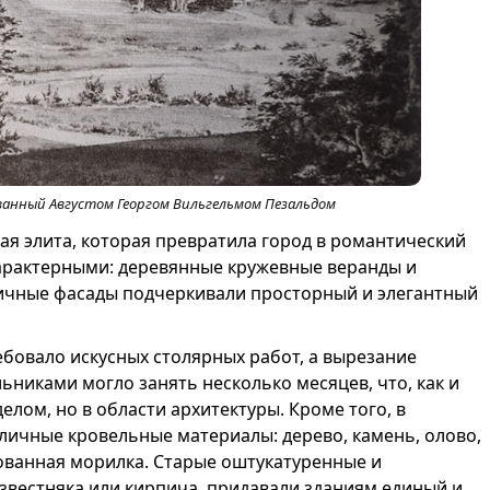
ованный Августом Георгом Вильгельмом Пезальдом
кая элита, которая превратила город в романтический
характерными: деревянные кружевные веранды и
ичные фасады подчеркивали просторный и элегантный
бовало искусных столярных работ, а вырезание
никами могло занять несколько месяцев, что, как и
лом, но в области архитектуры. Кроме того, в
личные кровельные материалы: дерево, камень, олово,
ованная морилка. Старые оштукатуренные и
звестняка или кирпича, придавали зданиям единый и