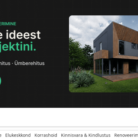
e
Elukeskkond
Korrashoid
Kinnisvara & Kindlustus
Renoveerim