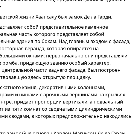
и.
ветской жизни Хаапсалу был замок Де ла Гарди.
дставляет собой представительное каменное
ральная часть которого представляет собой
ьные здания по бокам. Над главным входом с фасада,
осторная веранда, которая опирается на
 большими окнами; первоначально они представляли
е ромба, придающую зданию особый характер.
 центральной части заднего фасада, был построен
твовавшую здесь открытую площадку.
 скатного камня, декоративными колоннами,
трами и нишами с арочными вершинами на крыльях.
нтре, придает пропорции вертикали, а подвальный
ит из пяти комнат со сводчатыми цилиндрическими
ными сводами, в которых предположительно находились
то замок был основан Карлом Магнусом Де ла Гарди,