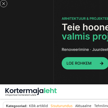
Kõik artiklid
Sisuturundus
Aktuaalne
Tehnilin
Kategooriad: