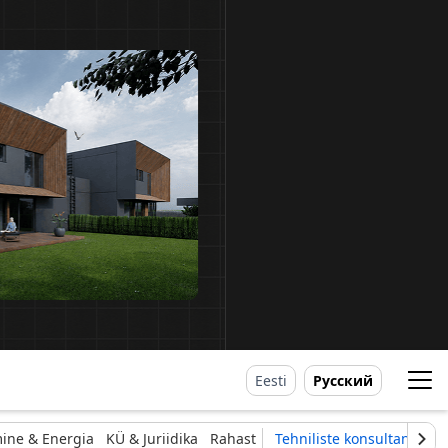
Eesti
Русский
ine & Energia
KÜ & Juriidika
Rahast
Tehniliste konsultantide li