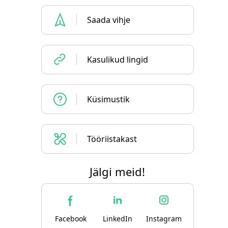
Saada vihje
Kasulikud lingid
Küsimustik
Tööriistakast
Jälgi meid!
Facebook
LinkedIn
Instagram