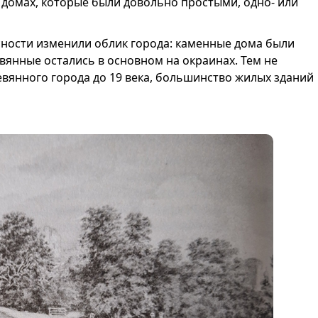
 домах, которые были довольно простыми, одно- или
асности изменили облик города: каменные дома были
евянные остались в основном на окраинах. Тем не
евянного города до 19 века, большинство жилых зданий