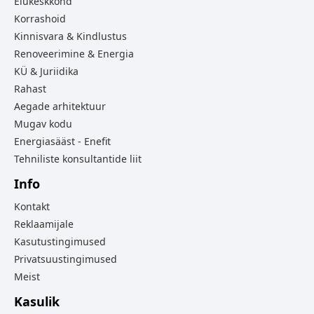
Elukeskkond
Korrashoid
Kinnisvara & Kindlustus
Renoveerimine & Energia
KÜ & Juriidika
Rahast
Aegade arhitektuur
Mugav kodu
Energiasääst - Enefit
Tehniliste konsultantide liit
Info
Kontakt
Reklaamijale
Kasutustingimused
Privatsuustingimused
Meist
Kasulik