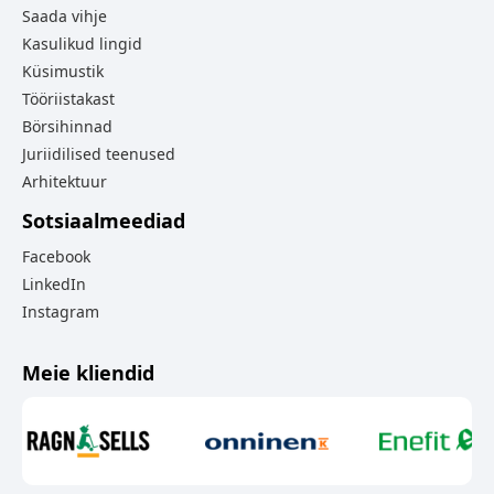
Saada vihje
Kasulikud lingid
Küsimustik
Tööriistakast
Börsihinnad
Juriidilised teenused
Arhitektuur
Sotsiaalmeediad
Facebook
LinkedIn
Instagram
Meie kliendid