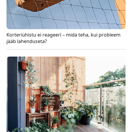
Korteriühistu ei reageeri – mida teha, kui probleem
jääb lahenduseta?