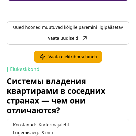
Uued hooned muutuvad kõigile paremini ligipääsetavaks
Vaata uudiseid
Vaata elektribörsi hinda
Elukeskkond
Системы владения
квартирами в соседних
странах — чем они
отличаются?
Koostanud:
Kortermajaleht
Lugemisaeg:
3
min