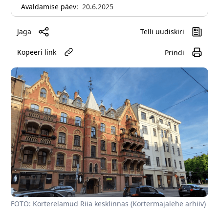
Avaldamise päev:
20.6.2025
Jaga
Telli uudiskiri
Kopeeri link
Prindi
FOTO: Korterelamud Riia kesklinnas (Kortermajalehe arhiiv)