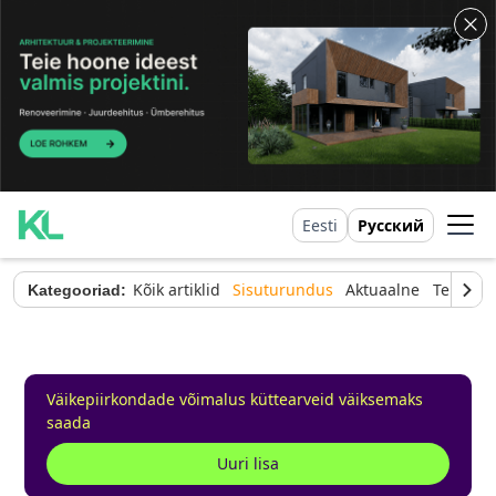
Eesti
Русский
Kõik artiklid
Sisuturundus
Aktuaalne
Tehnilin
Kategooriad:
Väikepiirkondade võimalus küttearveid väiksemaks
saada
Uuri lisa