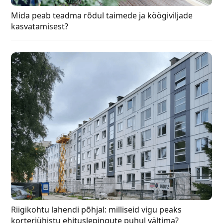
Mida peab teadma rõdul taimede ja köögiviljade
kasvatamisest?
Riigikohtu lahendi põhjal: milliseid vigu peaks
korteriühistu ehituslepingute puhul vältima?