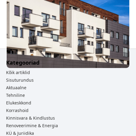
Renoveerimislaen võib mõjutada korteri
müügihinda nii positiivselt kui negatiivselt
Järgmine
Kategooriad
Kõik artiklid
Sisuturundus
Aktuaalne
Tehniline
Elukeskkond
Korrashoid
Kinnisvara & Kindlustus
Renoveerimine & Energia
KÜ & Juriidika