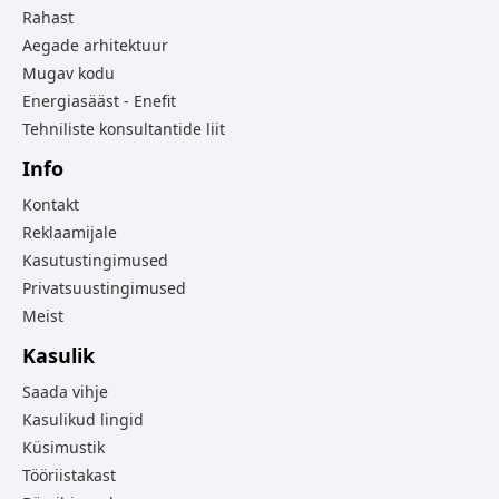
Rahast
Aegade arhitektuur
Mugav kodu
Energiasääst - Enefit
Tehniliste konsultantide liit
Info
Kontakt
Reklaamijale
Kasutustingimused
Privatsuustingimused
Meist
Kasulik
Saada vihje
Kasulikud lingid
Küsimustik
Tööriistakast