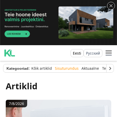
Eesti
Русский
Kõik artiklid
Sisuturundus
Aktuaalne
Tehnilin
Kategooriad:
Artiklid
7/8/2026
Korteri tervisekontroll: Miks tekib hallitus