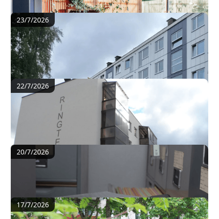
23/7/2026
Riigikohtu lahendi põhjal: milliseid vigu peaks
korteriühistu ehituslepingute puhul vältima?
22/7/2026
Renoveerimist ei tohiks vaadata ainult kui
ilusama maja tegemist
20/7/2026
Raamatupidaja vastab
17/7/2026