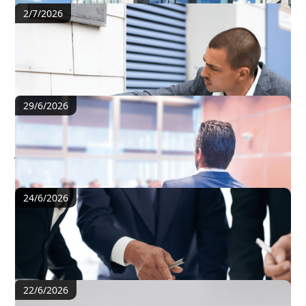
2/7/2026
Riigikogu arutab oskusseaduse eelnõud. Mida
see kinnisvarahaldurite jaoks tähendab?
29/6/2026
Meeldetuletuseks: Korteriühistu usaldusväärse
juhatuse 10 olulist märki
24/6/2026
Vandeadvokaat selgitab: Kes vastutab
korteriühistu renoveerimisel ja mille eest?
22/6/2026