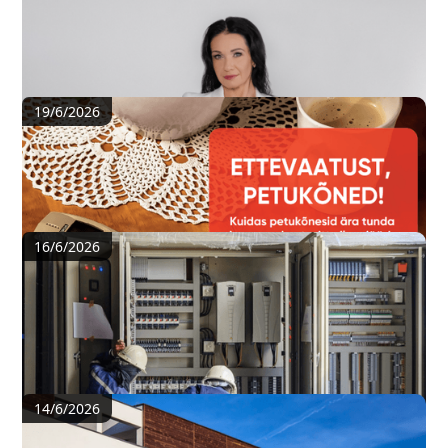
Korteriühistu hooldus- ja remondiraha ei
tohiks ühte fondi ära segada
19/6/2026
Mida peab KÜ juht teadma, et ühistu raha
petturite eest kaitsta?
16/6/2026
Korterelamu ühise elektripaigaldise ohutuse
korraldamine on korteriühistu praktiline
kohustus
14/6/2026