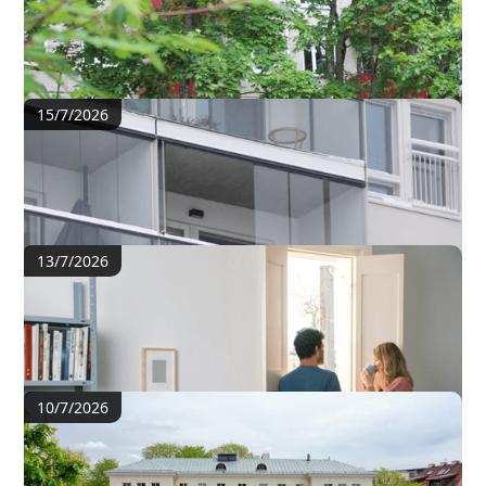
Arvamus: Kortermajade renoveerimine vajab
realistlikku plaani, mitte utoopilisi eesmärke
15/7/2026
Traagilised rõduõnnetused Soomes: kas Eestis
on põhjust muretsemiseks?
13/7/2026
Kui korter muutub suvel kuumaks: lihtsad
lahendused kodu jahutamiseks
10/7/2026
Korteriühistud saavad edaspidi piirata
juurdepääsu hoone andmetele