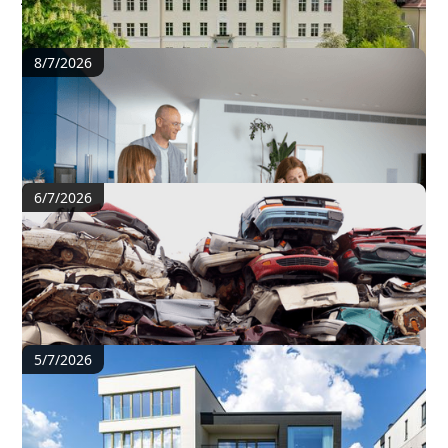
8/7/2026
Soome karmistab üüriseadust – kuidas on
samad küsimused lahendatud Eestis?
6/7/2026
Autoromu registrist kustutamine läheb
kallimaks, aga pealinn tahab nendest autodest
lahti saada
5/7/2026
Selgusid Tartu parimad ehitised