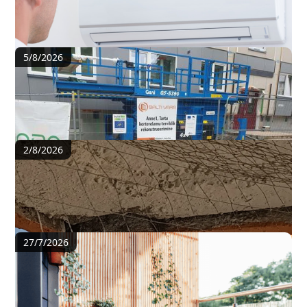
korterisse ka siis, kui kodu on puhas?
5/8/2026
Enne kui tellingud püsti said, tuli veenda 90
kodu
2/8/2026
Korteriühistu ei reageeri – mida teha, kui
probleem jääb lahenduseta?
27/7/2026
Mida peab teadma rõdul taimede ja
köögiviljade kasvatamisest?