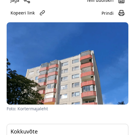
Jaga
Telli uudiskiri
Kopeeri link
Prindi
Foto: Kortermajaleht
Kokkuvõte