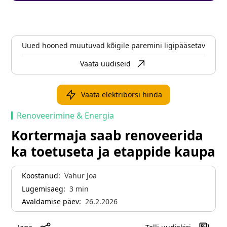
Uued hooned muutuvad kõigile paremini ligipääsetavaks
Vaata uudiseid
Vaata elektribörsi hinda
Renoveerimine & Energia
Kortermaja saab renoveerida
ka toetuseta ja etappide kaupa
Koostanud:
Vahur Joa
Lugemisaeg:
3
min
Avaldamise päev:
26.2.2026