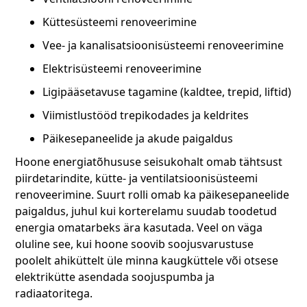
Küttesüsteemi renoveerimine
Vee- ja kanalisatsioonisüsteemi renoveerimine
Elektrisüsteemi renoveerimine
Ligipääsetavuse tagamine (kaldtee, trepid, liftid)
Viimistlustööd trepikodades ja keldrites
Päikesepaneelide ja akude paigaldus
Hoone energiatõhususe seisukohalt omab tähtsust
piirdetarindite, kütte- ja ventilatsioonisüsteemi
renoveerimine. Suurt rolli omab ka päikesepaneelide
paigaldus, juhul kui korterelamu suudab toodetud
energia omatarbeks ära kasutada. Veel on väga
oluline see, kui hoone soovib soojusvarustuse
poolelt ahiküttelt üle minna kaugküttele või otsese
elektrikütte asendada soojuspumba ja
radiaatoritega.