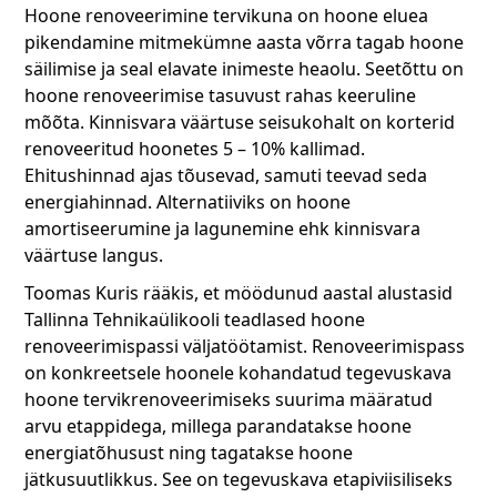
Hoone renoveerimine tervikuna on hoone eluea
pikendamine mitmekümne aasta võrra tagab hoone
säilimise ja seal elavate inimeste heaolu. Seetõttu on
hoone renoveerimise tasuvust rahas keeruline
mõõta. Kinnisvara väärtuse seisukohalt on korterid
renoveeritud hoonetes 5 – 10% kallimad.
Ehitushinnad ajas tõusevad, samuti teevad seda
energiahinnad. Alternatiiviks on hoone
amortiseerumine ja lagunemine ehk kinnisvara
väärtuse langus.
Toomas Kuris rääkis, et möödunud aastal alustasid
Tallinna Tehnikaülikooli teadlased hoone
renoveerimispassi väljatöötamist. Renoveerimispass
on konkreetsele hoonele kohandatud tegevuskava
hoone tervikrenoveerimiseks suurima määratud
arvu etappidega, millega parandatakse hoone
energiatõhusust ning tagatakse hoone
jätkusuutlikkus. See on tegevuskava etapiviisiliseks