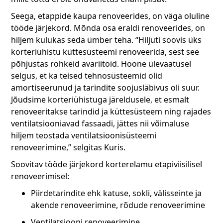
Seega, etappide kaupa renoveerides, on väga oluline
tööde järjekord. Mõnda osa eraldi renoveerides, on
hiljem kulukas seda ümber teha. “Hiljuti soovis üks
korteriühistu küttesüsteemi renoveerida, sest see
põhjustas rohkeid avariitöid. Hoone ülevaatusel
selgus, et ka teised tehnosüsteemid olid
amortiseerunud ja tarindite soojusläbivus oli suur.
Jõudsime korteriühistuga järeldusele, et esmalt
renoveeritakse tarindid ja küttesüsteem ning rajades
ventilatsiooniavad fassaadi, jättes nii võimaluse
hiljem teostada ventilatsioonisüsteemi
renoveerimine,” selgitas Kuris.
Soovitav tööde järjekord korterelamu etapiviisilisel
renoveerimisel:
Piirdetarindite ehk katuse, sokli, välisseinte ja
akende renoveerimine, rõdude renoveerimine
Ventilatsiooni renoveerimine