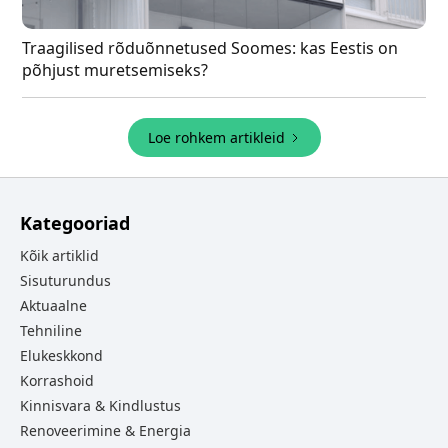
Traagilised rõduõnnetused Soomes: kas Eestis on
põhjust muretsemiseks?
Loe rohkem artikleid
Kategooriad
Kõik artiklid
Sisuturundus
Aktuaalne
Tehniline
Elukeskkond
Korrashoid
Kinnisvara & Kindlustus
Renoveerimine & Energia