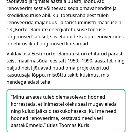
taotlevad järgmisel aastala uuesti, loobuvad
renoveerimisest või teevad seda omavahendite ja
krediidiasutuse abil. Kui toetusraha eest tuleb
renoveerida majandus- ja taristuministri määruse nr
13 „Korterelamute energiatõhususe toetuse
tingimused“ alusel, siis etappide kaupa renoveerides
on ehituslikud tingimused lihtsamad.
Valdav osa Eesti korterelamutest on ehitatud pärast
teist maailmasõda, eeskätt 1950.–1990. aastatel, ning
paljud neist jõuavad nüüd oma projekteeritud
kasutusaja lõppu, mistõttu tekib küsimus, mis
nendega edasi teha.
“Minu arvates tuleb olemasolevad hooned
korrastada, et inimestel oleks seal mugav elada
ning kulud jääksid taskukohaseks. Kui me need
hooned renoveerime, kestavad need veel
aastakümneid,” ütles Toomas Kuris.