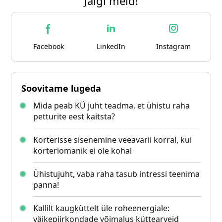
Jälgi meid!
Facebook
LinkedIn
Instagram
Soovitame lugeda
Mida peab KÜ juht teadma, et ühistu raha
petturite eest kaitsta?
Korterisse sisenemine veeavarii korral, kui
korteriomanik ei ole kohal
Ühistujuht, vaba raha tasub intressi teenima
panna!
Kallilt kaugküttelt üle roheenergiale:
väikepiirkondade võimalus küttearveid