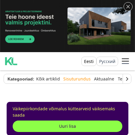
Eesti
Русский
Kõik artiklid
Sisuturundus
Aktuaalne
Tehnilin
Kategooriad:
Väikepiirkondade võimalus küttearveid väiksemaks
saada
Uuri lisa