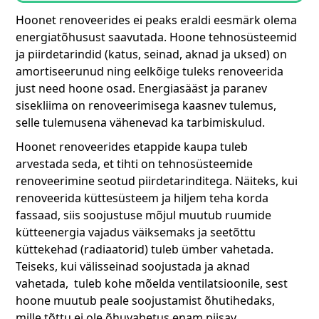
Hoonet renoveerides ei peaks eraldi eesmärk olema
energiatõhusust saavutada. Hoone tehnosüsteemid
ja piirdetarindid (katus, seinad, aknad ja uksed) on
amortiseerunud ning eelkõige tuleks renoveerida
just need hoone osad. Energiasääst ja paranev
sisekliima on renoveerimisega kaasnev tulemus,
selle tulemusena vähenevad ka tarbimiskulud.
Hoonet renoveerides etappide kaupa tuleb
arvestada seda, et tihti on tehnosüsteemide
renoveerimine seotud piirdetarinditega. Näiteks, kui
renoveerida küttesüsteem ja hiljem teha korda
fassaad, siis soojustuse mõjul muutub ruumide
kütteenergia vajadus väiksemaks ja seetõttu
küttekehad (radiaatorid) tuleb ümber vahetada.
Teiseks, kui välisseinad soojustada ja aknad
vahetada, tuleb kohe mõelda ventilatsioonile, sest
hoone muutub peale soojustamist õhutihedaks,
mille tõttu ei ole õhuvahetus enam piisav.