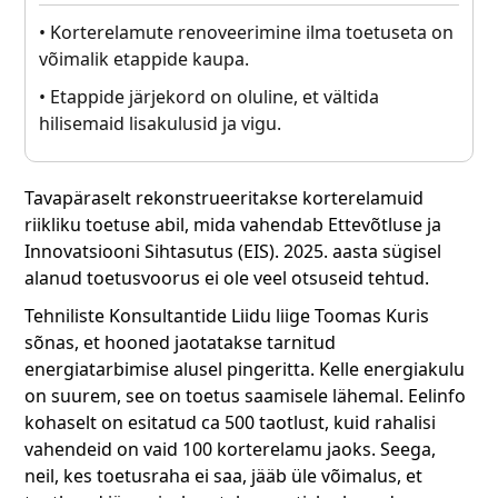
• Korterelamute renoveerimine ilma toetuseta on
võimalik etappide kaupa.
• Etappide järjekord on oluline, et vältida
hilisemaid lisakulusid ja vigu.
Tavapäraselt rekonstrueeritakse korterelamuid
riikliku toetuse abil, mida vahendab Ettevõtluse ja
Innovatsiooni Sihtasutus (EIS). 2025. aasta sügisel
alanud toetusvoorus ei ole veel otsuseid tehtud.
Tehniliste Konsultantide Liidu liige Toomas Kuris
sõnas, et hooned jaotatakse tarnitud
energiatarbimise alusel pingeritta. Kelle energiakulu
on suurem, see on toetus saamisele lähemal. Eelinfo
kohaselt on esitatud ca 500 taotlust, kuid rahalisi
vahendeid on vaid 100 korterelamu jaoks. Seega,
neil, kes toetusraha ei saa, jääb üle võimalus, et