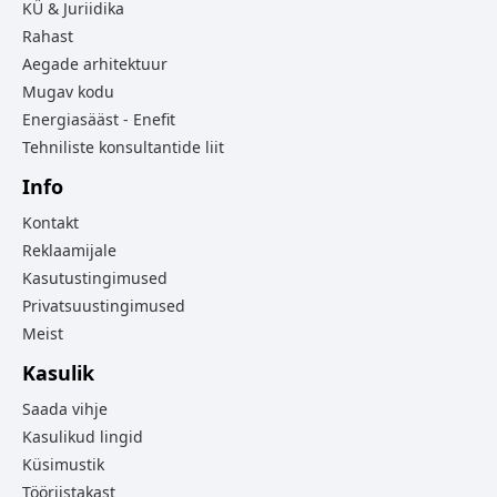
KÜ & Juriidika
Rahast
Aegade arhitektuur
Mugav kodu
Energiasääst - Enefit
Tehniliste konsultantide liit
Info
Kontakt
Reklaamijale
Kasutustingimused
Privatsuustingimused
Meist
Kasulik
Saada vihje
Kasulikud lingid
Küsimustik
Tööriistakast