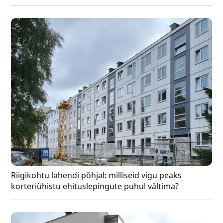
Riigikohtu lahendi põhjal: milliseid vigu peaks
korteriühistu ehituslepingute puhul vältima?