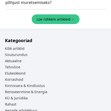
põhjust muretsemiseks?
Loe rohkem artikleid
Kategooriad
Kõik artiklid
Sisuturundus
Aktuaalne
Tehniline
Elukeskkond
Korrashoid
Kinnisvara & Kindlustus
Renoveerimine & Energia
KÜ & Juriidika
Rahast
Aegade arhitektuur