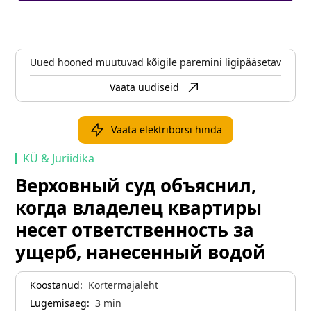
Uued hooned muutuvad kõigile paremini ligipääsetavaks
Vaata uudiseid
Vaata elektribörsi hinda
KÜ & Juriidika
Верховный суд объяснил,
когда владелец квартиры
несет ответственность за
ущерб, нанесенный водой
Koostanud:
Kortermajaleht
Lugemisaeg:
3
min