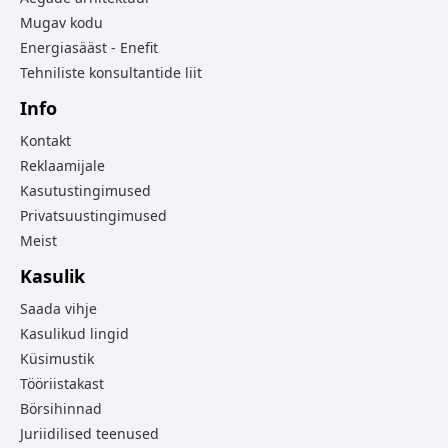
Mugav kodu
Energiasääst - Enefit
Tehniliste konsultantide liit
Info
Kontakt
Reklaamijale
Kasutustingimused
Privatsuustingimused
Meist
Kasulik
Saada vihje
Kasulikud lingid
Küsimustik
Tööriistakast
Börsihinnad
Juriidilised teenused