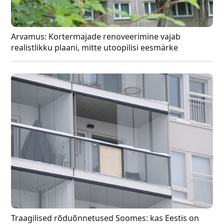
Arvamus: Kortermajade renoveerimine vajab
realistlikku plaani, mitte utoopilisi eesmärke
Traagilised rõduõnnetused Soomes: kas Eestis on