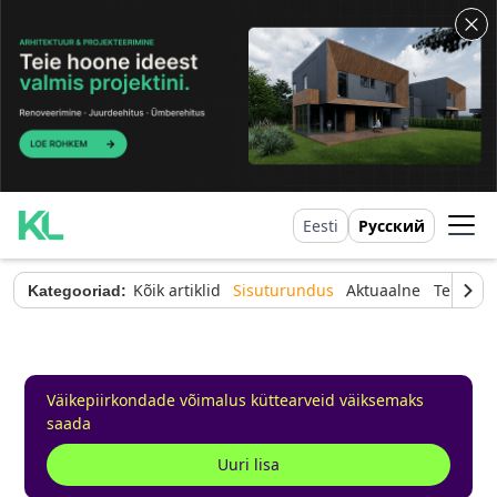
Eesti
Русский
Kõik artiklid
Sisuturundus
Aktuaalne
Tehnilin
Kategooriad:
Väikepiirkondade võimalus küttearveid väiksemaks
saada
Uuri lisa