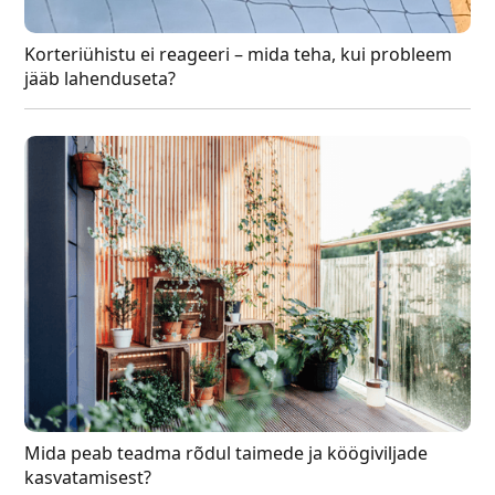
Korteriühistu ei reageeri – mida teha, kui probleem
jääb lahenduseta?
Mida peab teadma rõdul taimede ja köögiviljade
kasvatamisest?