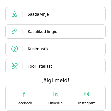
Saada vihje
Kasulikud lingid
Küsimustik
Tööriistakast
Jälgi meid!
Facebook
LinkedIn
Instagram