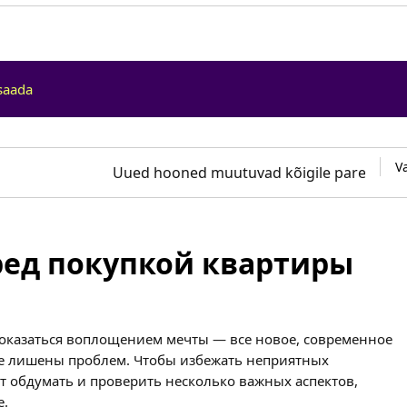
saada
V
Uued hooned muutuvad kõigile paremini l
ред покупкой квартиры
показаться воплощением мечты — все новое, современное
не лишены проблем. Чтобы избежать неприятных
т обдумать и проверить несколько важных аспектов,
е.