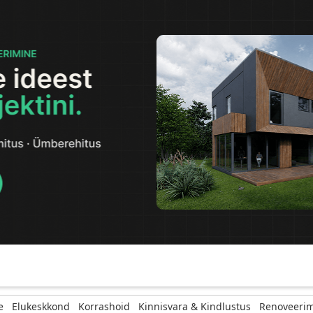
e
Elukeskkond
Korrashoid
Kinnisvara & Kindlustus
Renoveerim