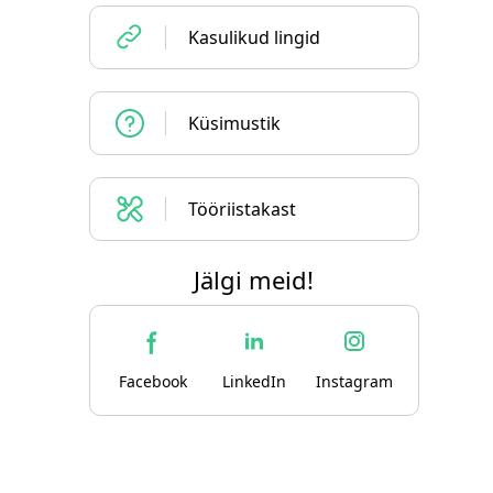
Kasulikud lingid
Küsimustik
Tööriistakast
Jälgi meid!
Facebook
LinkedIn
Instagram