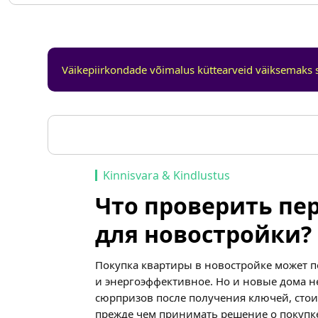
Väikepiirkondade võimalus küttearveid väiksemaks 
Kinnisvara & Kindlustus
Что проверить пе
для новостройки?
Покупка квартиры в новостройке может 
и энергоэффективное. Но и новые дома 
сюрпризов после получения ключей, стои
прежде чем принимать решение о покупк