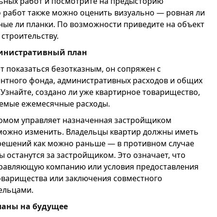
льных работ и посмотрите на предысторию
 работ также можно оценить визуально — ровная ли
ьные ли планки. По возможности приведите на объект
 строительству.
министративный план
т показаться безотказным, он сопряжен с
нтного фонда, административных расходов и общих
Узнайте, создано ли уже квартирное товарищество,
уемые ежемесячные расходы.
 домом управляет назначенная застройщиком
можно изменить. Владельцы квартир должны иметь
решений как можно раньше — в противном случае
 останутся за застройщиком. Это означает, что
правляющую компанию или условия предоставления
товарищества или заключения совместного
ельцами.
ланы на будущее