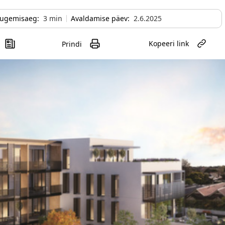
ugemisaeg:
3
min
Avaldamise päev:
2.6.2025
Kopeeri link
Prindi