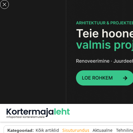
Kõik artiklid
Sisuturundus
Aktuaalne
Tehnilin
Kategooriad: