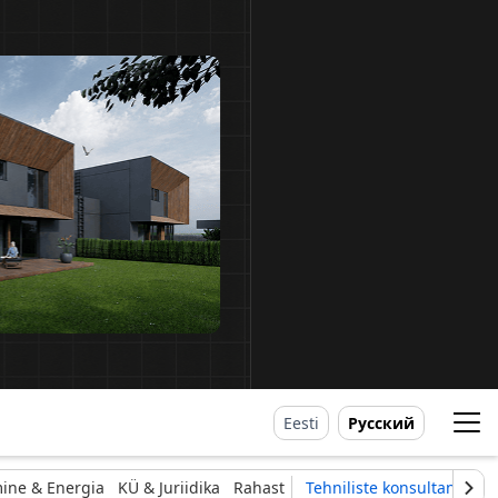
Eesti
Русский
ine & Energia
KÜ & Juriidika
Rahast
Tehniliste konsultantide li