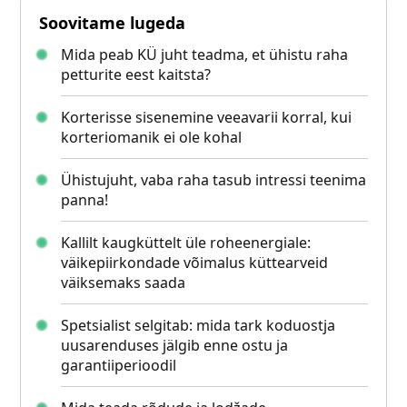
Soovitame lugeda
Mida peab KÜ juht teadma, et ühistu raha
petturite eest kaitsta?
Korterisse sisenemine veeavarii korral, kui
korteriomanik ei ole kohal
Ühistujuht, vaba raha tasub intressi teenima
panna!
Kallilt kaugküttelt üle roheenergiale:
väikepiirkondade võimalus küttearveid
väiksemaks saada
Spetsialist selgitab: mida tark koduostja
uusarenduses jälgib enne ostu ja
garantiiperioodil