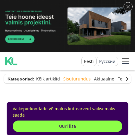
Eesti
Русский
Kõik artiklid
Sisuturundus
Aktuaalne
Tehnilin
Kategooriad:
Väikepiirkondade võimalus küttearveid väiksemaks
saada
Uuri lisa