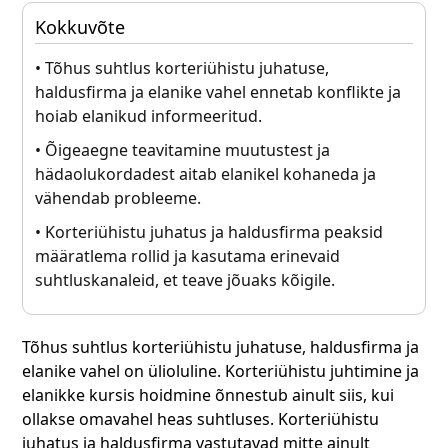
Kokkuvõte
• Tõhus suhtlus korteriühistu juhatuse,
haldusfirma ja elanike vahel ennetab konflikte ja
hoiab elanikud informeeritud.
• Õigeaegne teavitamine muutustest ja
hädaolukordadest aitab elanikel kohaneda ja
vähendab probleeme.
• Korteriühistu juhatus ja haldusfirma peaksid
määratlema rollid ja kasutama erinevaid
suhtluskanaleid, et teave jõuaks kõigile.
Tõhus suhtlus korteriühistu juhatuse, haldusfirma ja
elanike vahel on ülioluline. Korteriühistu juhtimine ja
elanikke kursis hoidmine õnnestub ainult siis, kui
ollakse omavahel heas suhtluses. Korteriühistu
juhatus ja haldusfirma vastutavad mitte ainult