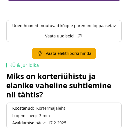
Uued hooned muutuvad kõigile paremini ligipääsetavaks
Vaata uudiseid
Vaata elektribörsi hinda
KÜ & Juriidika
Miks on korteriühistu ja
elanike vaheline suhtlemine
nii tähtis?
Koostanud:
Kortermajaleht
Lugemisaeg:
3
min
Avaldamise päev:
17.2.2025