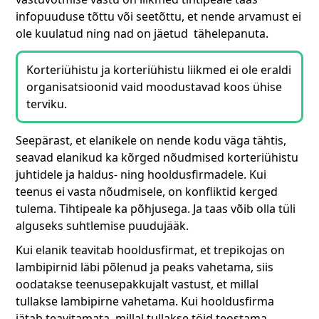
infopuuduse tõttu või seetõttu, et nende arvamust ei
ole kuulatud ning nad on jäetud tähelepanuta.
Korteriühistu ja korteriühistu liikmed ei ole eraldi
organisatsioonid vaid moodustavad koos ühise
terviku.
Seepärast, et elanikele on nende kodu väga tähtis,
seavad elanikud ka kõrged nõudmised korteriühistu
juhtidele ja haldus- ning hooldusfirmadele. Kui
teenus ei vasta nõudmisele, on konfliktid kerged
tulema. Tihtipeale ka põhjusega. Ja taas võib olla tüli
alguseks suhtlemise puudujääk.
Kui elanik teavitab hooldusfirmat, et trepikojas on
lambipirnid läbi põlenud ja peaks vahetama, siis
oodatakse teenusepakkujalt vastust, et millal
tullakse lambipirne vahetama. Kui hooldusfirma
jätab teavitamata, millal tullakse töid teostama,