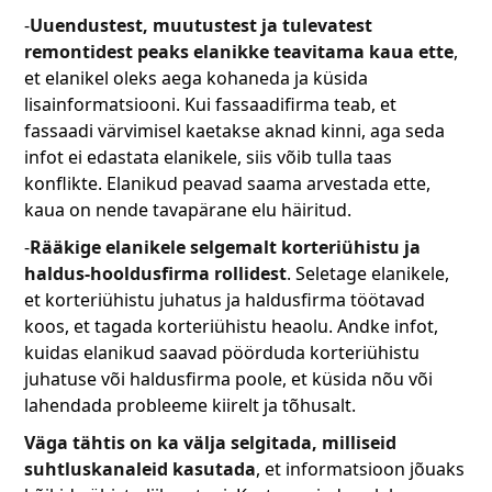
-
Uuendustest, muutustest ja tulevatest
remontidest peaks elanikke teavitama kaua ette
,
et elanikel oleks aega kohaneda ja küsida
lisainformatsiooni. Kui fassaadifirma teab, et
fassaadi värvimisel kaetakse aknad kinni, aga seda
infot ei edastata elanikele, siis võib tulla taas
konflikte. Elanikud peavad saama arvestada ette,
kaua on nende tavapärane elu häiritud.
-
Rääkige elanikele selgemalt korteriühistu ja
haldus-hooldusfirma rollidest
. Seletage elanikele,
et korteriühistu juhatus ja haldusfirma töötavad
koos, et tagada korteriühistu heaolu. Andke infot,
kuidas elanikud saavad pöörduda korteriühistu
juhatuse või haldusfirma poole, et küsida nõu või
lahendada probleeme kiirelt ja tõhusalt.
Väga tähtis on ka välja selgitada,
milliseid
suhtluskanaleid kasutada
, et informatsioon jõuaks