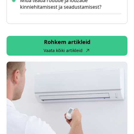
Mida teada rõdude ja lodžade
kinniehitamisest ja seadustamisest?
Rohkem artikleid
Vaata kõiki artikleid