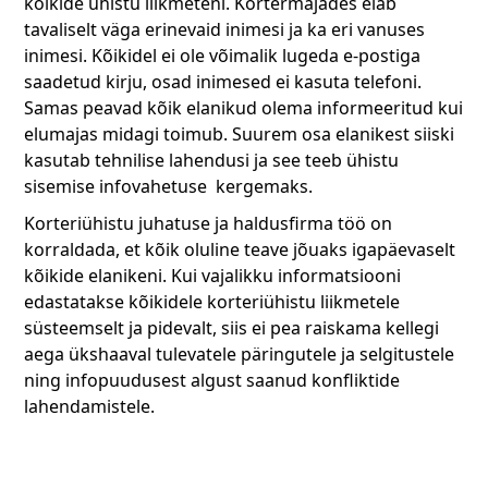
kõikide ühistu liikmeteni. Kortermajades elab
tavaliselt väga erinevaid inimesi ja ka eri vanuses
inimesi. Kõikidel ei ole võimalik lugeda e-postiga
saadetud kirju, osad inimesed ei kasuta telefoni.
Samas peavad kõik elanikud olema informeeritud kui
elumajas midagi toimub. Suurem osa elanikest siiski
kasutab tehnilise lahendusi ja see teeb ühistu
sisemise infovahetuse kergemaks.
Korteriühistu juhatuse ja haldusfirma töö on
korraldada, et kõik oluline teave jõuaks igapäevaselt
kõikide elanikeni. Kui vajalikku informatsiooni
edastatakse kõikidele korteriühistu liikmetele
süsteemselt ja pidevalt, siis ei pea raiskama kellegi
aega ükshaaval tulevatele päringutele ja selgitustele
ning infopuudusest algust saanud konfliktide
lahendamistele.