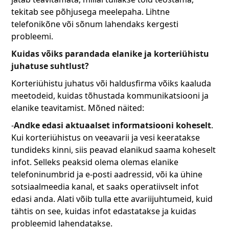
tekitab see põhjusega meelepaha. Lihtne
telefonikõne või sõnum lahendaks kergesti
probleemi.
Kuidas võiks parandada elanike ja korteriühistu
juhatuse suhtlust?
Korteriühistu juhatus või haldusfirma võiks kaaluda
meetodeid, kuidas tõhustada kommunikatsiooni ja
elanike teavitamist. Mõned näited:
-
Andke edasi aktuaalset informatsiooni koheselt
.
Kui korteriühistus on veeavarii ja vesi keeratakse
tundideks kinni, siis peavad elanikud saama koheselt
infot. Selleks peaksid olema olemas elanike
telefoninumbrid ja e-posti aadressid, või ka ühine
sotsiaalmeedia kanal, et saaks operatiivselt infot
edasi anda. Alati võib tulla ette avariijuhtumeid, kuid
tähtis on see, kuidas infot edastatakse ja kuidas
probleemid lahendatakse.