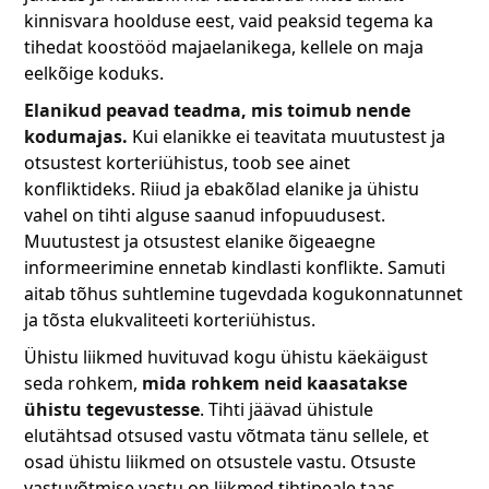
kinnisvara hoolduse eest, vaid peaksid tegema ka
tihedat koostööd majaelanikega, kellele on maja
eelkõige koduks.
Elanikud peavad teadma, mis toimub nende
kodumajas.
Kui elanikke ei teavitata muutustest ja
otsustest korteriühistus, toob see ainet
konfliktideks. Riiud ja ebakõlad elanike ja ühistu
vahel on tihti alguse saanud infopuudusest.
Muutustest ja otsustest elanike õigeaegne
informeerimine ennetab kindlasti konflikte. Samuti
aitab tõhus suhtlemine tugevdada kogukonnatunnet
ja tõsta elukvaliteeti korteriühistus.
Ühistu liikmed huvituvad kogu ühistu käekäigust
seda rohkem,
mida rohkem neid kaasatakse
ühistu tegevustesse
. Tihti jäävad ühistule
elutähtsad otsused vastu võtmata tänu sellele, et
osad ühistu liikmed on otsustele vastu. Otsuste
vastuvõtmise vastu on liikmed tihtipeale taas