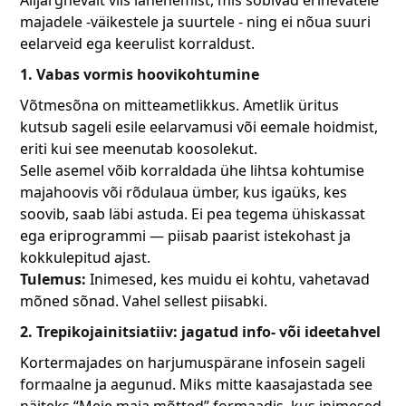
Alljärgnevalt viis lähenemist, mis sobivad erinevatele
majadele -väikestele ja suurtele - ning ei nõua suuri
eelarveid ega keerulist korraldust.
1. Vabas vormis hoovikohtumine
Võtmesõna on mitteametlikkus. Ametlik üritus
kutsub sageli esile eelarvamusi või eemale hoidmist,
eriti kui see meenutab koosolekut.
Selle asemel võib korraldada ühe lihtsa kohtumise
majahoovis või rõdulaua ümber, kus igaüks, kes
soovib, saab läbi astuda. Ei pea tegema ühiskassat
ega eriprogrammi — piisab paarist istekohast ja
kokkulepitud ajast.
Tulemus:
Inimesed, kes muidu ei kohtu, vahetavad
mõned sõnad. Vahel sellest piisabki.
2. Trepikojainitsiatiiv: jagatud info- või ideetahvel
Kortermajades on harjumuspärane infosein sageli
formaalne ja aegunud. Miks mitte kaasajastada see