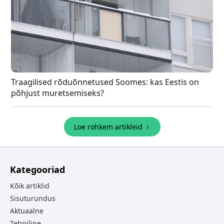
Traagilised rõduõnnetused Soomes: kas Eestis on
põhjust muretsemiseks?
Loe rohkem artikleid
Kategooriad
Kõik artiklid
Sisuturundus
Aktuaalne
Tehniline