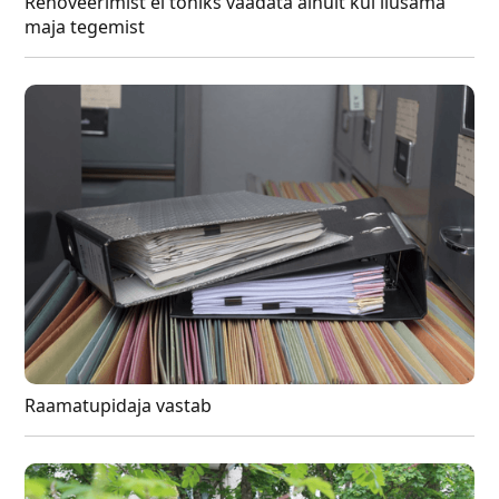
Renoveerimist ei tohiks vaadata ainult kui ilusama
maja tegemist
Raamatupidaja vastab