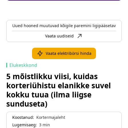
Uued hooned muutuvad kõigile paremini ligipääsetavaks
Vaata uudiseid
Vaata elektribörsi hinda
Elukeskkond
5 mõistlikku viisi, kuidas
korteriühistu elanikke suvel
kokku tuua (ilma liigse
sunduseta)
Koostanud:
Kortermajaleht
Lugemisaeg:
3
min