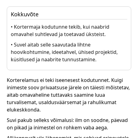
Kokkuvõte
• Kortermaja kodutunne tekib, kui naabrid
omavahel suhtlevad ja toetavad üksteist.
• Suvel aitab selle saavutada lihtne
hoovikohtumine, ideetahvel, ühised projektid,
küsitlused ja naabrite tunnustamine.
Korterelamus ei teki iseenesest kodutunnet. Kuigi
inimeste soov privaatsuse järele on täiesti mõistetav,
aitab omavaheline tuttavaks saamine luua
turvalisemat, usaldusväärsemat ja rahulikumat
elukeskkonda.
Suvi pakub selleks võimalusi: ilm on soodne, päevad
on pikad ja inimestel on rohkem vaba aega.