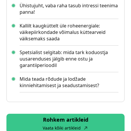
Ühistujuht, vaba raha tasub intressi teenima
panna!
Kallilt kaugküttelt üle roheenergiale:
väikepiirkondade võimalus küttearveid
väiksemaks saada
Spetsialist selgitab: mida tark koduostja
uusarenduses jälgib enne ostu ja
garantiiperioodil
Mida teada rõdude ja lodžade
kinniehitamisest ja seadustamisest?
Rohkem artikleid
Vaata kõiki artikleid