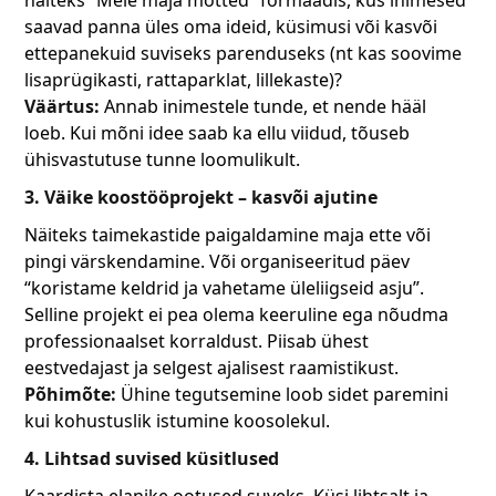
näiteks “Meie maja mõtted” formaadis, kus inimesed
saavad panna üles oma ideid, küsimusi või kasvõi
ettepanekuid suviseks parenduseks (nt kas soovime
lisaprügikasti, rattaparklat, lillekaste)?
Väärtus:
Annab inimestele tunde, et nende hääl
loeb. Kui mõni idee saab ka ellu viidud, tõuseb
ühisvastutuse tunne loomulikult.
3. Väike koostööprojekt – kasvõi ajutine
Näiteks taimekastide paigaldamine maja ette või
pingi värskendamine. Või organiseeritud päev
“koristame keldrid ja vahetame üleliigseid asju”.
Selline projekt ei pea olema keeruline ega nõudma
professionaalset korraldust. Piisab ühest
eestvedajast ja selgest ajalisest raamistikust.
Põhimõte:
Ühine tegutsemine loob sidet paremini
kui kohustuslik istumine koosolekul.
4. Lihtsad suvised küsitlused