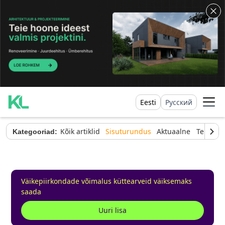
Eesti
Русский
Kõik artiklid
Sisuturundus
Aktuaalne
Tehnilin
Kategooriad:
Väikepiirkondade võimalus küttearveid väiksemaks
saada
Uuri lisa