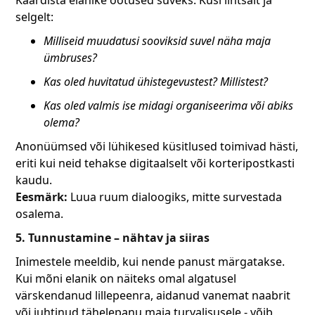
Kaardista elanike ootused suveks. Küsi lihtsalt ja
selgelt:
Milliseid muudatusi sooviksid suvel näha maja
ümbruses?
Kas oled huvitatud ühistegevustest? Millistest?
Kas oled valmis ise midagi organiseerima või abiks
olema?
Anonüümsed või lühikesed küsitlused toimivad hästi,
eriti kui neid tehakse digitaalselt või korteripostkasti
kaudu.
Eesmärk:
Luua ruum dialoogiks, mitte survestada
osalema.
5. Tunnustamine – nähtav ja siiras
Inimestele meeldib, kui nende panust märgatakse.
Kui mõni elanik on näiteks omal algatusel
värskendanud lillepeenra, aidanud vanemat naabrit
või juhtinud tähelepanu maja turvalisusele - võib