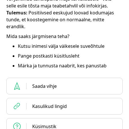
selle esile tõsta maja teabetahvlil või infokirjas.
Tulemus:
Positiivsed eeskujud loovad kodumajas
tunde, et koostegemine on normaalne, mitte
erandlik.
Mida saaks järgmisena teha?
Kutsu inimesi välja väikesele suveõhtule
Pange postkasti küsitlusleht
Märka ja tunnusta naabrit, kes panustab
Saada vihje
Kasulikud lingid
Küsimustik