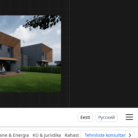
Eesti
Русский
ine & Energia
KÜ & Juriidika
Rahast
Tehniliste konsultantide li