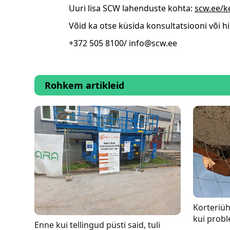
Uuri lisa SCW lahenduste kohta:
scw.ee/k
Võid ka otse küsida konsultatsiooni või hi
+372 505 8100/ info@scw.ee
Rohkem artikleid
Korteriüh
kui prob
Enne kui tellingud püsti said, tuli