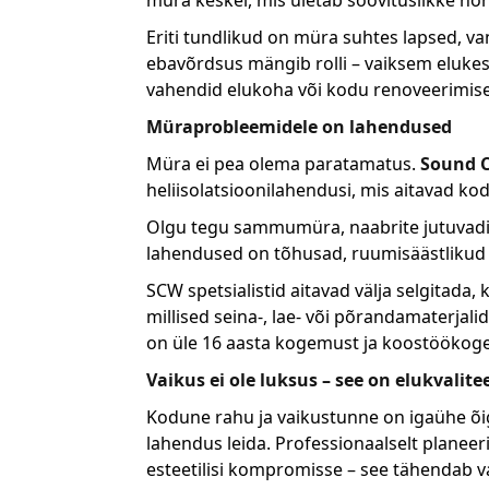
Eriti tundlikud on müra suhtes lapsed, va
ebavõrdsus mängib rolli – vaiksem elukes
vahendid elukoha või kodu renoveerimise
Müraprobleemidele on lahendused
Müra ei pea olema paratamatus.
Sound C
heliisolatsioonilahendusi, mis aitavad k
Olgu tegu sammumüra, naabrite jutuvadin
lahendused on tõhusad, ruumisäästlikud j
SCW spetsialistid aitavad välja selgitada
millised seina-, lae- või põrandamaterjal
on üle 16 aasta kogemust ja koostöökoge
Vaikus ei ole luksus – see on elukvalit
Kodune rahu ja vaikustunne on igaühe õigu
lahendus leida. Professionaalselt planeer
esteetilisi kompromisse – see tähendab v