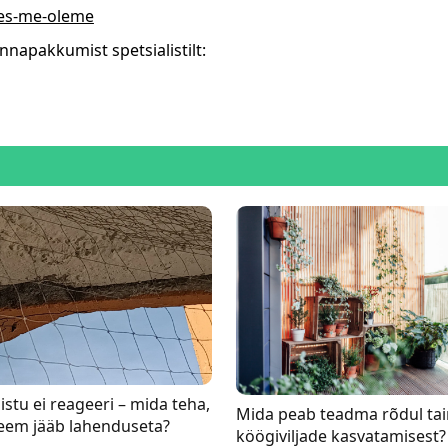
es-me-oleme
nnapakkumist spetsialistilt:
istu ei reageeri – mida teha,
Mida peab teadma rõdul ta
leem jääb lahenduseta?
köögiviljade kasvatamisest?