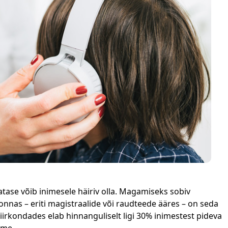
tase võib inimesele häiriv olla. Magamiseks sobiv
onnas – eriti magistraalide või raudteede ääres – on seda
piirkondades elab hinnanguliselt ligi 30% inimestest pideva
rme.