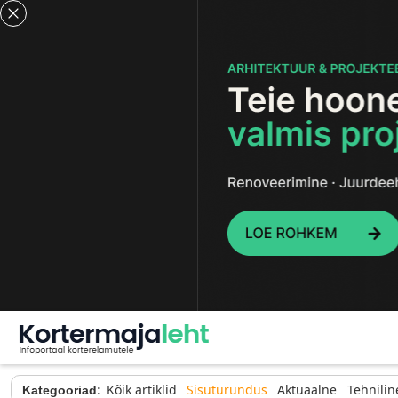
Kõik artiklid
Sisuturundus
Aktuaalne
Tehnilin
Kategooriad: