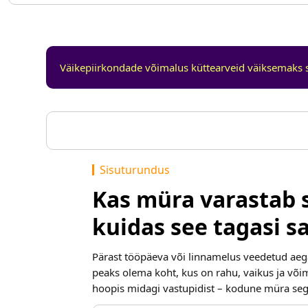
Väikepiirkondade võimalus küttearveid väiksemaks 
Sisuturundus
Kas müra varastab
kuidas see tagasi s
Pärast tööpäeva või linnamelus veedetud aeg
peaks olema koht, kus on rahu, vaikus ja võim
hoopis midagi vastupidist – kodune müra seg