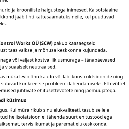
nurid ja krooniliste haigustega inimesed. Ka sotsiaalne
kkond jääb tihti kättesaamatuks neile, kel puuduvad
ks.
ontrol Works OÜ (SCW)
pakub kaasaegseid
odust taas vaikse ja mõnusa keskkonna kujundada.
aga või väljast kostva liiklusmüraga – tänapäevased
a visuaalselt neutraalsed.
, kas müra levib õhu kaudu või läbi konstruktsioonide ning
id sobivad konkreetse probleemi lahendamiseks. Ettevõttel
mused juhtivate ehitusettevõtete ning jaemüüjatega.
eedi küsimus
s. Kui müra rikub sinu elukvaliteeti, tasub sellele
itud heliisolatsioon ei tähenda suurt ehitustööd ega
aiksemat, tervislikumat ja paremat elukeskkonda.