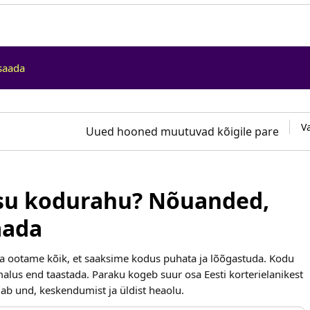
saada
V
Uued hooned muutuvad kõigile paremini l
 su kodurahu? Nõuanded,
aada
a ootame kõik, et saaksime kodus puhata ja lõõgastuda. Kodu
alus end taastada. Paraku kogeb suur osa Eesti korterielanikest
ab und, keskendumist ja üldist heaolu.