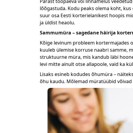
Pärast tööpäeva või linnamelus veedetud
lõõgastuda. Kodu peaks olema koht, kus 
suur osa Eesti korterielanikest hoopis 
ja üldist heaolu.
Sammumüra – sagedane häirija korte
Kõige levinum probleem kortermajades 
kuuleb ülemise korruse naabri samme, möö
struktuurne müra, mis kandub läbi hoone
levi mitte ainult otse allapoole, vaid ka k
Lisaks esineb kodudes õhumüra – näiteks 
õhu kaudu. Mõlemad müratüübid võivad oll