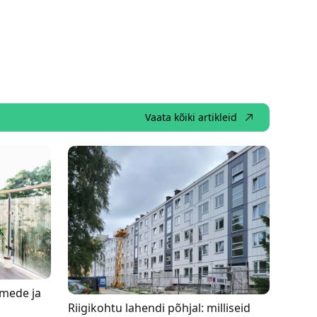
Vaata kõiki artikleid
imede ja
Riigikohtu lahendi põhjal: milliseid