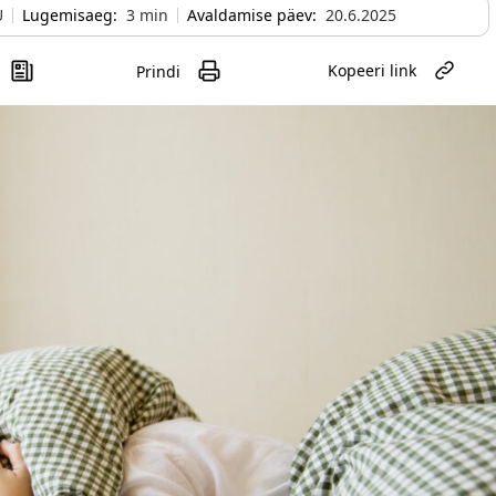
Ü
Lugemisaeg:
3
min
Avaldamise päev:
20.6.2025
Kopeeri link
Prindi