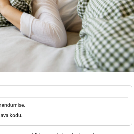
skendumise.
gava kodu.