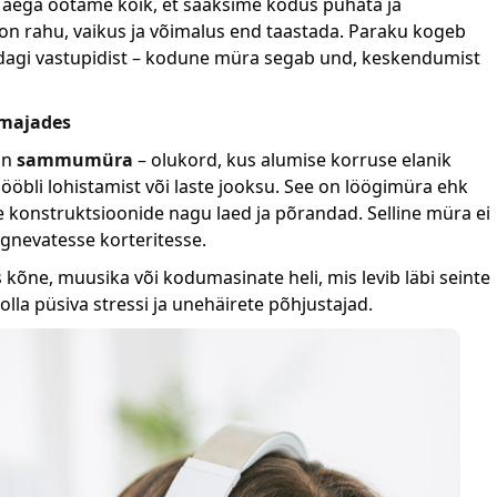
 aega ootame kõik, et saaksime kodus puhata ja
on rahu, vaikus ja võimalus end taastada. Paraku kogeb
midagi vastupidist – kodune müra segab und, keskendumist
rmajades
on
sammumüra
– olukord, kus alumise korruse elanik
bli lohistamist või laste jooksu. See on löögimüra ehk
 konstruktsioonide nagu laed ja põrandad. Selline müra ei
ülgnevatesse korteritesse.
kõne, muusika või kodumasinate heli, mis levib läbi seinte
a püsiva stressi ja unehäirete põhjustajad.