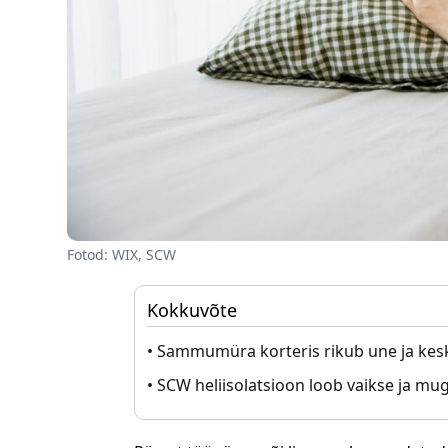
Fotod: WIX, SCW
Kokkuvõte
• Sammumüra korteris rikub une ja ke
• SCW heliisolatsioon loob vaikse ja mu