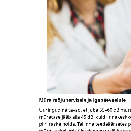
Müra mõju tervisele ja igapäevaelule
Uuringud näitavad, et juba 55–60 dB müra
müratase jääb alla 45 dB, kuid linnakeskk
piiri raske hoida. Tallinna teedeäärsetes 
müra keskel, mis ületab soovituslikke no