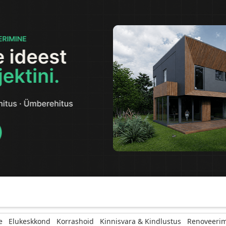
e
Elukeskkond
Korrashoid
Kinnisvara & Kindlustus
Renoveerim