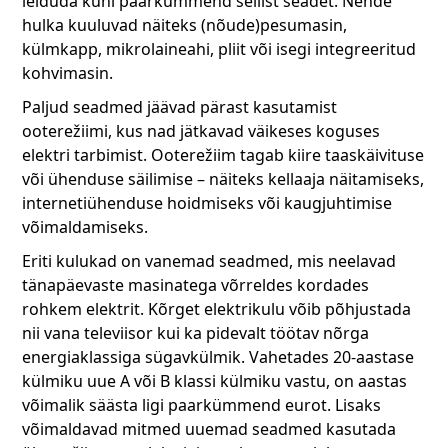
leiduda kuni paarkümmend sellist seadet. Nende
hulka kuuluvad näiteks (nõude)pesumasin,
külmkapp, mikrolaineahi, pliit või isegi integreeritud
kohvimasin.
Paljud seadmed jäävad pärast kasutamist
ooterežiimi, kus nad jätkavad väikeses koguses
elektri tarbimist. Ooterežiim tagab kiire taaskäivituse
või ühenduse säilimise – näiteks kellaaja näitamiseks,
internetiühenduse hoidmiseks või kaugjuhtimise
võimaldamiseks.
Eriti kulukad on vanemad seadmed, mis neelavad
tänapäevaste masinatega võrreldes kordades
rohkem elektrit. Kõrget elektrikulu võib põhjustada
nii vana televiisor kui ka pidevalt töötav nõrga
energiaklassiga sügavkülmik. Vahetades 20-aastase
külmiku uue A või B klassi külmiku vastu, on aastas
võimalik säästa ligi paarkümmend eurot. Lisaks
võimaldavad mitmed uuemad seadmed kasutada