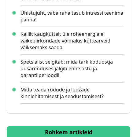
Ühistujuht, vaba raha tasub intressi teenima
panna!
Kallilt kaugküttelt üle roheenergiale:
väikepiirkondade võimalus küttearveid
väiksemaks saada
Spetsialist selgitab: mida tark koduostja
uusarenduses jälgib enne ostu ja
garantiiperioodil
Mida teada rõdude ja lodžade
kinniehitamisest ja seadustamisest?
Rohkem artikleid