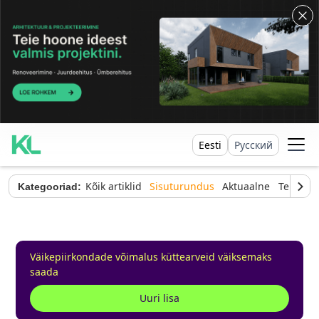
Eesti
Русский
Kõik artiklid
Sisuturundus
Aktuaalne
Tehnilin
Kategooriad:
Väikepiirkondade võimalus küttearveid väiksemaks
saada
Uuri lisa