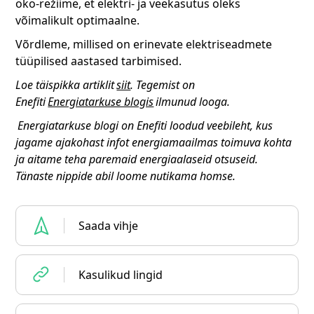
öko-režiime, et elektri- ja veekasutus oleks
võimalikult optimaalne.
Võrdleme, millised on erinevate elektriseadmete
tüüpilised aastased tarbimised.
Loe täispikka artiklit
siit
. Tegemist on
Enefiti
Energiatarkuse blogis
ilmunud looga.
Energiatarkuse blogi on Enefiti loodud veebileht, kus
jagame ajakohast infot energiamaailmas toimuva kohta
ja aitame teha paremaid energiaalaseid otsuseid.
Tänaste nippide abil loome nutikama homse.
Saada vihje
Kasulikud lingid