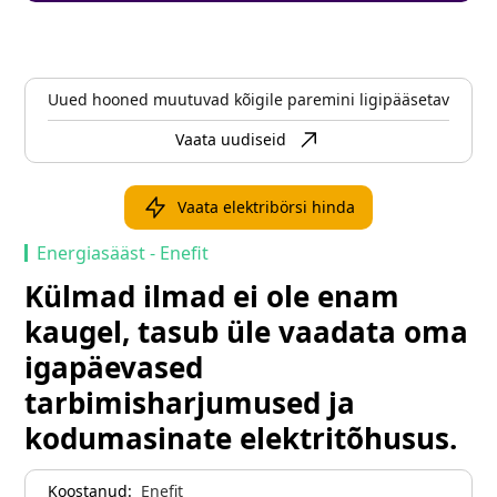
Uued hooned muutuvad kõigile paremini ligipääsetavaks
Vaata uudiseid
Vaata elektribörsi hinda
Energiasääst - Enefit
Külmad ilmad ei ole enam
kaugel, tasub üle vaadata oma
igapäevased
tarbimisharjumused ja
kodumasinate elektritõhusus.
Koostanud:
Enefit