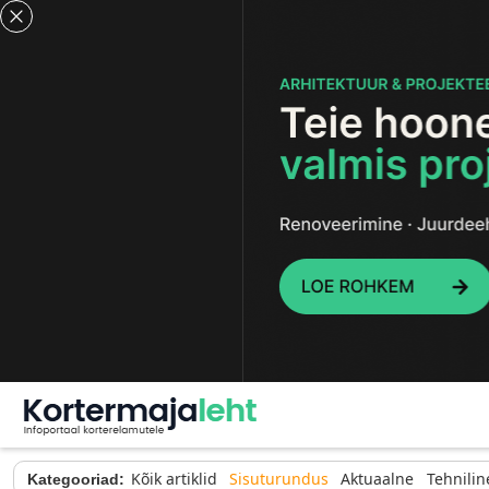
Kõik artiklid
Sisuturundus
Aktuaalne
Tehnilin
Kategooriad: