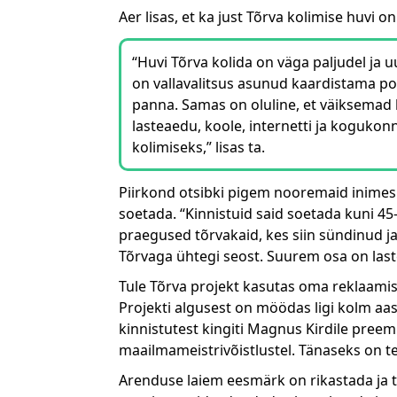
Aer lisas, et ka just Tõrva kolimise huvi 
“Huvi Tõrva kolida on väga paljudel ja 
on vallavalitsus asunud kaardistama po
panna. Samas on oluline, et väiksemad 
lasteaedu, koole, internetti ja kogukon
kolimiseks,” lisas ta.
Piirkond otsibki pigem nooremaid inimesi 
soetada. “Kinnistuid said soetada kuni 45
praegused tõrvakaid, kes siin sündinud ja
Tõrvaga ühtegi seost. Suurem osa on laste
Tule Tõrva projekt kasutas oma reklaamis 
Projekti algusest on möödas ligi kolm aa
kinnistutest kingiti Magnus Kirdile pree
maailmameistrivõistlustel. Tänaseks on te
Arenduse laiem eesmärk on rikastada ja