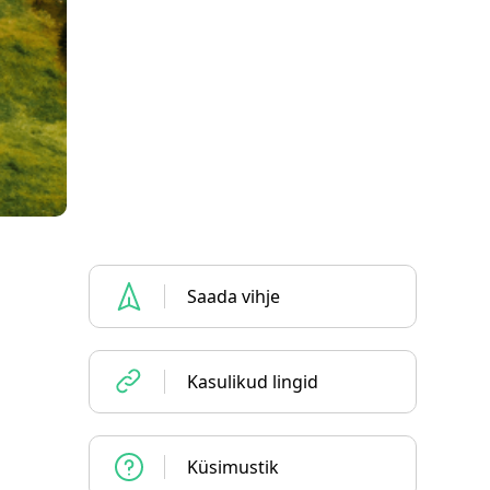
Saada vihje
Kasulikud lingid
Küsimustik