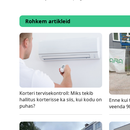
Rohkem artikleid
Korteri tervisekontroll: Miks tekib
hallitus korterisse ka siis, kui kodu on
Enne kui t
puhas?
veenda 9