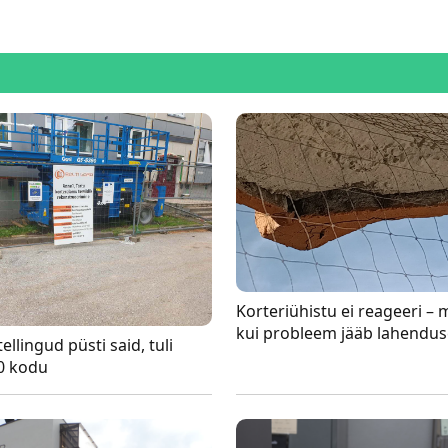
Korteriühistu ei reageeri – 
kui probleem jääb lahendus
ellingud püsti said, tuli
0 kodu