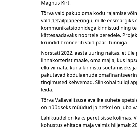
Magnus Kirt.
Tõrva vald pakub oma kodu rajamise võima
vald
detailplaneeringu
, mille eesmärgiks
kommunikatsioonidega kinnistud ning teh
kättesaadavaks noortele peredele. Proje
krundid broneeriti vaid paari tunniga.
Norstati 2022. aasta uuring näitas, et üle
linnakorterist maale, oma majja, kus lap
ellu viimata, kuna kinnistu soetamiseks j
pakutavad kodulaenude omafinantseering
tingimused kehvemad. Siinkohal tuligi ap
leida.
Tõrva Vallavalitsuse avalike suhete spetsi
on nüüdseks müüdud ja hetkel on juba va
Lähikuudel on kaks peret sisse kolimas. 
kohustus ehitada maja valmis hiljemalt 20