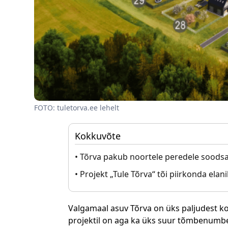
FOTO: tuletorva.ee lehelt
Kokkuvõte
• Tõrva pakub noortele peredele soods
• Projekt „Tule Tõrva“ tõi piirkonda elan
Valgamaal asuv Tõrva on üks paljudest ko
projektil on aga ka üks suur tõmbenumbe