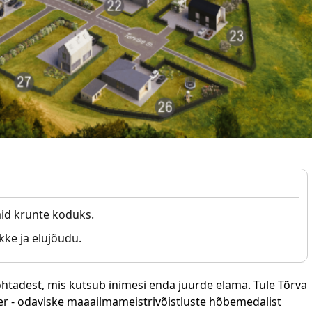
aid krunte koduks.
ikke ja elujõudu.
htadest, mis kutsub inimesi enda juurde elama. Tule Tõrva
r - odaviske maaailmameistrivõistluste hõbemedalist