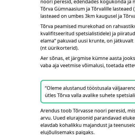
noori peresid, edendades kogukonda ja 
Tõrva Gümnaasium ja Tõrvalille lasteaed
lasteaed on umbes 3km kaugusel ja Tõrv
Tõrva peamised murekohad on rahvastiku 
kvalifitseeritud spetsialistidele) ja pii
elama“ pakuvad uusi krunte, on jätkuval
(nt üürikorterid).
Aer sõnas, et järgmise kümne aasta jooks
vaba aja veetmise võimalusi, toetada ett
“Oleme alustanud tööstusala väljaarend
ütles Tõrva valla avalike suhete spetsiali
Arendus toob Tõrvasse noori peresid, mi
arvu. Uued elurajoonid parandavad eluk
elavdab kohalikku majandust ja teenusei
elujõulisemaks paigaks.