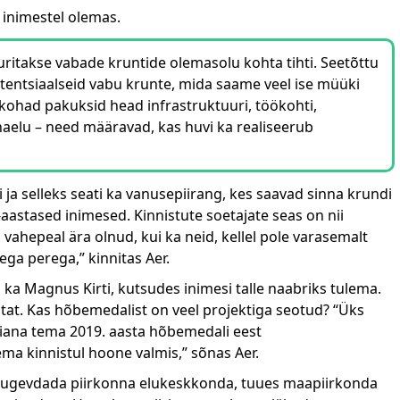
on inimestel olemas.
uuritakse vabade kruntide olemasolu kohta tihti. Seetõttu
tentsiaalseid vabu krunte, mida saame veel ise müüki
kohad pakuksid head infrastruktuuri, töökohti,
naelu – need määravad, kas huvi ka realiseerub
ja selleks seati ka vanusepiirang, kes saavad sinna krundi
-aastased inimesed. Kinnistute soetajate seas on nii
 vahepeal ära olnud, kui ka neid, kellel pole varasemalt
ga perega,” kinnitas Aer.
ka Magnus Kirti, kutsudes inimesi talle naabriks tulema.
stat. Kas hõbemedalist on veel projektiga seotud? “Üks
miana tema 2019. aasta hõbemedali eest
ma kinnistul hoone valmis,” sõnas Aer.
 tugevdada piirkonna elukeskkonda, tuues maapiirkonda