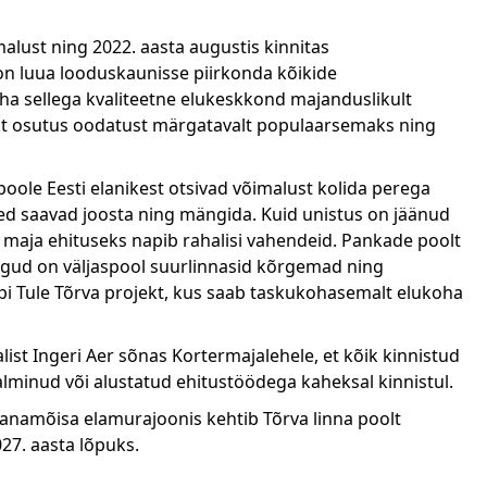
lust ning 2022. aasta augustis kinnitas
 on luua looduskaunisse piirkonda kõikide
a sellega kvaliteetne elukeskkond majanduslikult
kt osutus oodatust märgatavalt populaarsemaks ning
 poole Eesti elanikest otsivad võimalust kolida perega
sed saavad joosta ning mängida. Kuid unistus on jäänud
a maja ehituseks napib rahalisi vahendeid. Pankade poolt
ud on väljaspool suurlinnasid kõrgemad ning
pi Tule Tõrva projekt, kus saab taskukohasemalt elukoha
alist Ingeri Aer sõnas Kortermajalehele, et kõik kinnistud
lminud või alustatud ehitustöödega kaheksal kinnistul.
Vanamõisa elamurajoonis kehtib Tõrva linna poolt
27. aasta lõpuks.