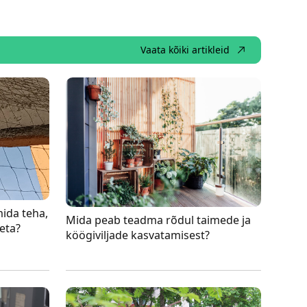
Vaata kõiki artikleid
mida teha,
Mida peab teadma rõdul taimede ja
eta?
köögiviljade kasvatamisest?