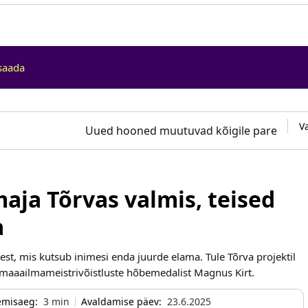
saada
V
Uued hooned muutuvad kõigile paremini l
aja Tõrvas valmis, teised
a
st, mis kutsub inimesi enda juurde elama. Tule Tõrva projektil
maaailmameistrivõistluste hõbemedalist Magnus Kirt.
emisaeg:
3
min
Avaldamise päev:
23.6.2025