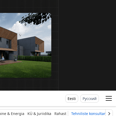
Eesti
Русский
ine & Energia
KÜ & Juriidika
Rahast
Tehniliste konsultantide li