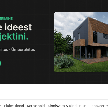
e
Elukeskkond
Korrashoid
Kinnisvara & Kindlustus
Renoveerim