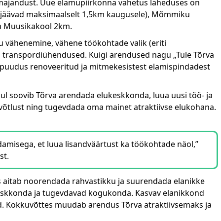
majandust. Uue elamupiirkonna vahetus läheduses on
 (jäävad maksimaalselt 1,5km kaugusele), Mõmmiku
a Muusikakool 2km.
vähenemine, vähene töökohtade valik (eriti
ratud transpordiühendused. Kuigi arendused nagu „Tule Tõrva
t puudus renoveeritud ja mitmekesistest elamispindadest
ul soovib Tõrva arendada elukeskkonda, luua uusi töö- ja
evõtlust ning tugevdada oma mainet atraktiivse elukohana.
amisega, et luua lisandväärtust ka töökohtade näol,”
st.
s aitab noorendada rahvastikku ja suurendada elanikke
eskkonda ja tugevdavad kogukonda. Kasvav elanikkond
d. Kokkuvõttes muudab arendus Tõrva atraktiivsemaks ja