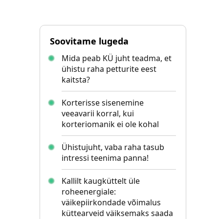
Soovitame lugeda
Mida peab KÜ juht teadma, et
ühistu raha petturite eest
kaitsta?
Korterisse sisenemine
veeavarii korral, kui
korteriomanik ei ole kohal
Ühistujuht, vaba raha tasub
intressi teenima panna!
Kallilt kaugküttelt üle
roheenergiale:
väikepiirkondade võimalus
küttearveid väiksemaks saada