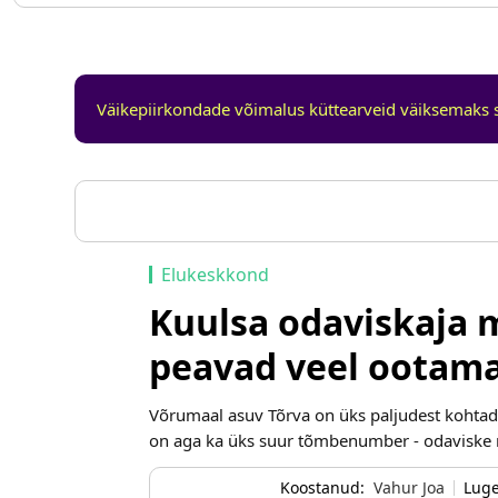
Väikepiirkondade võimalus küttearveid väiksemaks 
Elukeskkond
Kuulsa odaviskaja m
peavad veel ootam
Võrumaal asuv Tõrva on üks paljudest kohtade
on aga ka üks suur tõmbenumber - odaviske 
Koostanud:
Vahur Joa
Lug