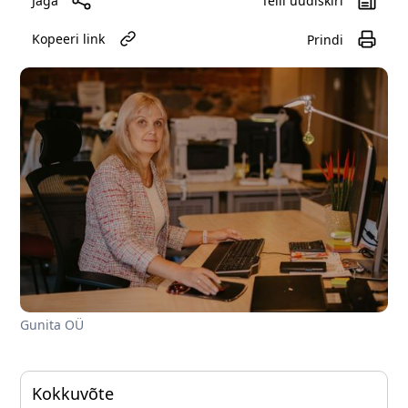
Jaga
Telli uudiskiri
Kopeeri link
Prindi
Gunita OÜ
Kokkuvõte