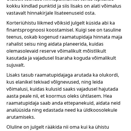
kokku kindlad punktid ja siis lisaks on alati võimalus
vastavalt hinnakirjale lisateenuseid osta.
Korteriühistu liikmed võiksid julgelt küsida abi ka
finantsprognoosi koostamisel. Kuigi see on tasuline
teenus, oskab kogenud raamatupidaja hinnata maja
rahalist seisu ning aidata planeerida, kuidas
olemasolevaid reserve võimalikult mõistlikult
kasutada ja vajadusel lisaraha koguda võimalikult
sujuvalt.
Lisaks tasub raamatupidajaga arutada ka olukordi,
kus elanikel tekivad võlgnevused, ning leida
võimalusi, kuidas kulusid saaks vajadusel hajutada
aasta peale nii, et koormus oleks ühtlasem. Hea
raamatupidaja saab anda ettepanekuid, aidata neid
analüüsida ning edastada need ka üldkoosolekule
arutamiseks.
Oluline on julgelt rääkida nii oma kui ka ühistu