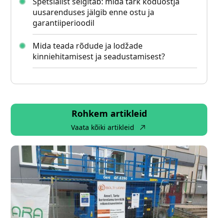
Spetsialist selgitab: mida tark koduostja
uusarenduses jälgib enne ostu ja
garantiiperioodil
Mida teada rõdude ja lodžade
kinniehitamisest ja seadustamisest?
Rohkem artikleid
Vaata kõiki artikleid