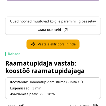
Uued hooned muutuvad kõigile paremini ligipääsetavaks
Vaata uudiseid
Vaata elektribörsi hinda
Rahast
Raamatupidaja vastab:
koostöö raamatupidajaga
Koostanud:
Raamatupidamisfirma Gunita OÜ
Lugemisaeg:
3
min
Avaldamise päev:
29.5.2026