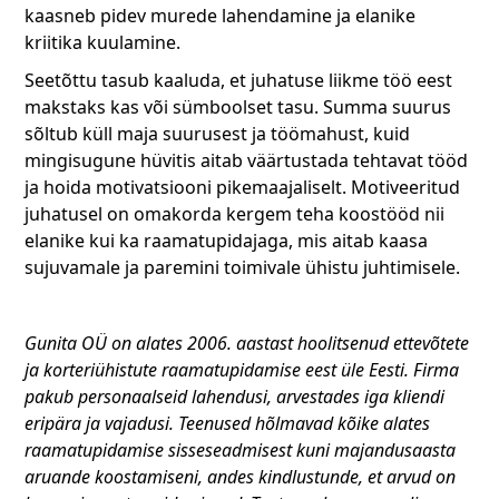
kaasneb pidev murede lahendamine ja elanike
kriitika kuulamine.
Seetõttu tasub kaaluda, et juhatuse liikme töö eest
makstaks kas või sümboolset tasu. Summa suurus
sõltub küll maja suurusest ja töömahust, kuid
mingisugune hüvitis aitab väärtustada tehtavat tööd
ja hoida motivatsiooni pikemaajaliselt. Motiveeritud
juhatusel on omakorda kergem teha koostööd nii
elanike kui ka raamatupidajaga, mis aitab kaasa
sujuvamale ja paremini toimivale ühistu juhtimisele.
Gunita OÜ on alates 2006. aastast hoolitsenud ettevõtete
ja korteriühistute raamatupidamise eest üle Eesti. Firma
pakub personaalseid lahendusi, arvestades iga kliendi
eripära ja vajadusi. Teenused hõlmavad kõike alates
raamatupidamise sisseseadmisest kuni majandusaasta
aruande koostamiseni, andes kindlustunde, et arvud on