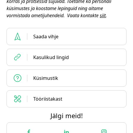
korras ja protsessid sujuvad. Toetame ka personali
küsimustes ja koostame lepinguid ning aitame
vormistada ametijuhendeid. Vaata kontakte
siit
.
Saada vihje
Kasulikud lingid
Küsimustik
Tööriistakast
Jälgi meid!