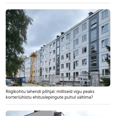
Riigikohtu lahendi põhjal: milliseid vigu peaks
korteriühistu ehituslepingute puhul vältima?