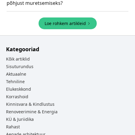
põhjust muretsemiseks?
Loe rohkem artikleid
Kategooriad
Kõik artiklid
Sisuturundus
Aktuaalne
Tehniline
Elukeskkond
Korrashoid
Kinnisvara & Kindlustus
Renoveerimine & Energia
KÜ & Juriidika
Rahast
Aegade arhitektuur