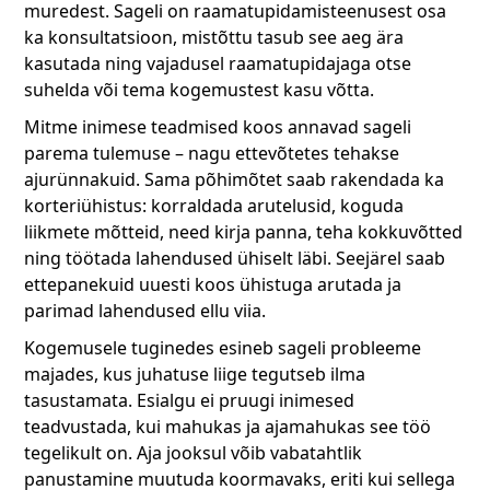
muredest. Sageli on raamatupidamisteenusest osa
ka konsultatsioon, mistõttu tasub see aeg ära
kasutada ning vajadusel raamatupidajaga otse
suhelda või tema kogemustest kasu võtta.
Mitme inimese teadmised koos annavad sageli
parema tulemuse – nagu ettevõtetes tehakse
ajurünnakuid. Sama põhimõtet saab rakendada ka
korteriühistus: korraldada arutelusid, koguda
liikmete mõtteid, need kirja panna, teha kokkuvõtted
ning töötada lahendused ühiselt läbi. Seejärel saab
ettepanekuid uuesti koos ühistuga arutada ja
parimad lahendused ellu viia.
Kogemusele tuginedes esineb sageli probleeme
majades, kus juhatuse liige tegutseb ilma
tasustamata. Esialgu ei pruugi inimesed
teadvustada, kui mahukas ja ajamahukas see töö
tegelikult on. Aja jooksul võib vabatahtlik
panustamine muutuda koormavaks, eriti kui sellega