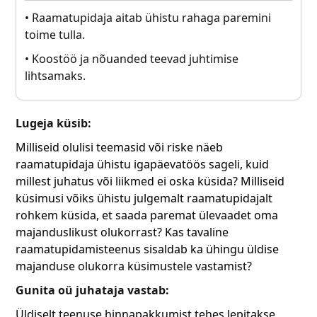
• Raamatupidaja aitab ühistu rahaga paremini
toime tulla.
• Koostöö ja nõuanded teevad juhtimise
lihtsamaks.
Lugeja küsib:
Milliseid olulisi teemasid või riske näeb
raamatupidaja ühistu igapäevatöös sageli, kuid
millest juhatus või liikmed ei oska küsida? Milliseid
küsimusi võiks ühistu julgemalt raamatupidajalt
rohkem küsida, et saada paremat ülevaadet oma
majanduslikust olukorrast? Kas tavaline
raamatupidamisteenus sisaldab ka ühingu üldise
majanduse olukorra küsimustele vastamist?
Gunita oü juhataja vastab:
Üldiselt teenuse hinnapakkumist tehes lepitakse