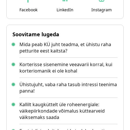
Facebook
LinkedIn
Instagram
Soovitame lugeda
Mida peab KÜ juht teadma, et ühistu raha
petturite eest kaitsta?
Korterisse sisenemine veeavarii korral, kui
korteriomanik ei ole kohal
Ühistujuht, vaba raha tasub intressi teenima
panna!
Kallilt kaugküttelt üle roheenergiale:
väikepiirkondade võimalus küttearveid
väiksemaks saada