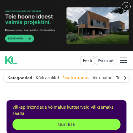
Eesti
Русский
Kõik artiklid
Sisuturundus
Aktuaalne
Tehnilin
Kategooriad:
Väikepiirkondade võimalus küttearveid väiksemaks
saada
Uuri lisa