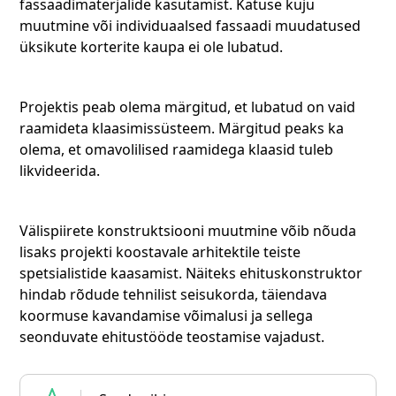
fassaadimaterjalide kasutamist. Katuse kuju
muutmine või individuaalsed fassaadi muudatused
üksikute korterite kaupa ei ole lubatud.
Projektis peab olema märgitud, et lubatud on vaid
raamideta klaasimissüsteem. Märgitud peaks ka
olema, et omavolilised raamidega klaasid tuleb
likvideerida.
Välispiirete konstruktsiooni muutmine võib nõuda
lisaks projekti koostavale arhitektile teiste
spetsialistide kaasamist. Näiteks ehituskonstruktor
hindab rõdude tehnilist seisukorda, täiendava
koormuse kavandamise võimalusi ja sellega
seonduvate ehitustööde teostamise vajadust.