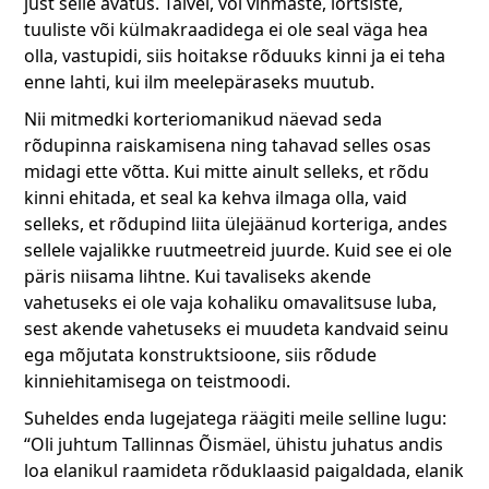
just selle avatus. Talvel, või vihmaste, lörtsiste,
tuuliste või külmakraadidega ei ole seal väga hea
olla, vastupidi, siis hoitakse rõduuks kinni ja ei teha
enne lahti, kui ilm meelepäraseks muutub.
Nii mitmedki korteriomanikud näevad seda
rõdupinna raiskamisena ning tahavad selles osas
midagi ette võtta. Kui mitte ainult selleks, et rõdu
kinni ehitada, et seal ka kehva ilmaga olla, vaid
selleks, et rõdupind liita ülejäänud korteriga, andes
sellele vajalikke ruutmeetreid juurde. Kuid see ei ole
päris niisama lihtne. Kui tavaliseks akende
vahetuseks ei ole vaja kohaliku omavalitsuse luba,
sest akende vahetuseks ei muudeta kandvaid seinu
ega mõjutata konstruktsioone, siis rõdude
kinniehitamisega on teistmoodi.
Suheldes enda lugejatega räägiti meile selline lugu:
“Oli juhtum Tallinnas Õismäel, ühistu juhatus andis
loa elanikul raamideta rõduklaasid paigaldada, elanik