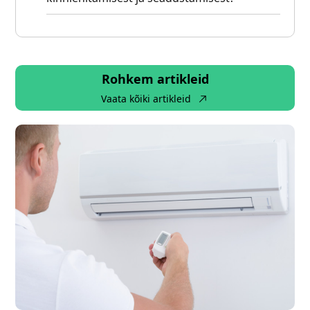
Rohkem artikleid
Vaata kõiki artikleid