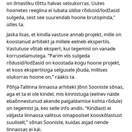
on ilmastiku tõttu halvas seisukorras. Uutes
hoonetes reeglina ei lubata üldse rõdusid/lodžasid
sulgeda, sest see suurendab hoone brutopinda,”
ütles ta.
Jaska lisas, et kindla vastuse annab projekt, mille on
koostanud arhitekt ja millele eelneb ekspertiis.
Vastutuse võtab ekspert, kui tegemist on vanade
korruselamutega. “Parim viis sulgeda
rõdusid/lodžasid on koostada kogu hoone projekt,
et koos ekspertiisiga selgusele jõuda, millises
olukorras hoone on,” rääkis ta.
Põhja-Tallinna linnaosa arhitekt Jõnn Sooniste sõnas,
aga et ta ei ole kindel, mis kinnistuga (eelnev näide
ebaõnnestunud akende paigaldamise kohta rõdule)
on tegemist ja, kes selle info andis. “Kindlasti ei
väljasta linnaosa valitsus omapoolset kooskõlastust
suuliselt,” sõnas Sooniste, kuidas asjad nende
linnaosas ei käi.