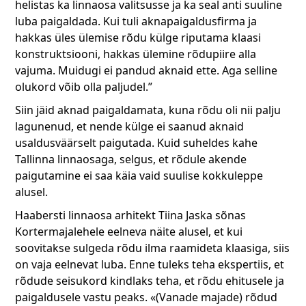
helistas ka linnaosa valitsusse ja ka seal anti suuline
luba paigaldada. Kui tuli aknapaigaldusfirma ja
hakkas üles ülemise rõdu külge riputama klaasi
konstruktsiooni, hakkas ülemine rõdupiire alla
vajuma. Muidugi ei pandud aknaid ette. Aga selline
olukord võib olla paljudel.”
Siin jäid aknad paigaldamata, kuna rõdu oli nii palju
lagunenud, et nende külge ei saanud aknaid
usaldusväärselt paigutada. Kuid suheldes kahe
Tallinna linnaosaga, selgus, et rõdule akende
paigutamine ei saa käia vaid suulise kokkuleppe
alusel.
Haabersti linnaosa arhitekt Tiina Jaska sõnas
Kortermajalehele eelneva näite alusel, et kui
soovitakse sulgeda rõdu ilma raamideta klaasiga, siis
on vaja eelnevat luba. Enne tuleks teha ekspertiis, et
rõdude seisukord kindlaks teha, et rõdu ehitusele ja
paigaldusele vastu peaks. «(Vanade majade) rõdud