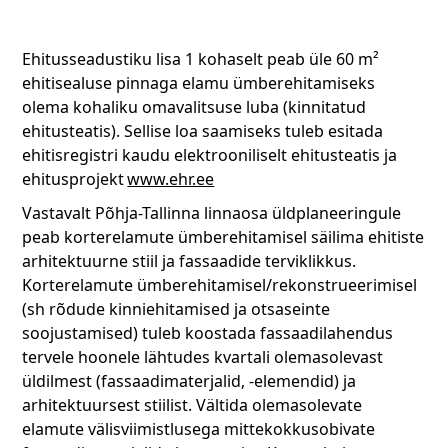
Ehitusseadustiku lisa 1 kohaselt peab üle 60 m²
ehitisealuse pinnaga elamu ümberehitamiseks
olema kohaliku omavalitsuse luba (kinnitatud
ehitusteatis). Sellise loa saamiseks tuleb esitada
ehitisregistri kaudu elektrooniliselt ehitusteatis ja
ehitusprojekt
www.ehr.ee
Vastavalt Põhja-Tallinna linnaosa üldplaneeringule
peab korterelamute ümberehitamisel säilima ehitiste
arhitektuurne stiil ja fassaadide terviklikkus.
Korterelamute ümberehitamisel/rekonstrueerimisel
(sh rõdude kinniehitamised ja otsaseinte
soojustamised) tuleb koostada fassaadilahendus
tervele hoonele lähtudes kvartali olemasolevast
üldilmest (fassaadimaterjalid, -elemendid) ja
arhitektuursest stiilist. Vältida olemasolevate
elamute välisviimistlusega mittekokkusobivate