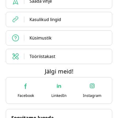
Saada vihje
Kasulikud lingid
Küsimustik
Tööriistakast
Jälgi meid!
Facebook
LinkedIn
Instagram
Soovitame lugeda