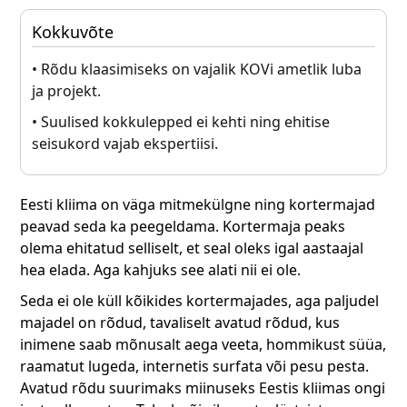
Kokkuvõte
• Rõdu klaasimiseks on vajalik KOVi ametlik luba
ja projekt.
• Suulised kokkulepped ei kehti ning ehitise
seisukord vajab ekspertiisi.
Eesti kliima on väga mitmekülgne ning kortermajad
peavad seda ka peegeldama. Kortermaja peaks
olema ehitatud selliselt, et seal oleks igal aastaajal
hea elada. Aga kahjuks see alati nii ei ole.
Seda ei ole küll kõikides kortermajades, aga paljudel
majadel on rõdud, tavaliselt avatud rõdud, kus
inimene saab mõnusalt aega veeta, hommikust süüa,
raamatut lugeda, internetis surfata või pesu pesta.
Avatud rõdu suurimaks miinuseks Eestis kliimas ongi