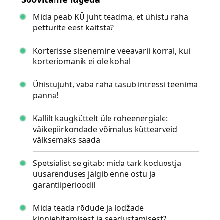
Mida peab KÜ juht teadma, et ühistu raha
petturite eest kaitsta?
Korterisse sisenemine veeavarii korral, kui
korteriomanik ei ole kohal
Ühistujuht, vaba raha tasub intressi teenima
panna!
Kallilt kaugküttelt üle roheenergiale:
väikepiirkondade võimalus küttearveid
väiksemaks saada
Spetsialist selgitab: mida tark koduostja
uusarenduses jälgib enne ostu ja
garantiiperioodil
Mida teada rõdude ja lodžade
kinniehitamisest ja seadustamisest?