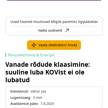
Uued hooned muutuvad kõigile paremini ligipääsetavaks
Vaata uudiseid
Vaata elektribörsi hinda
Renoveerimine & Energia
Vanade rõdude klaasimine:
suuline luba KOVist ei ole
lubatud
Koostanud:
Vahur Joa
Lugemisaeg:
3
min
Avaldamise päev:
7.8.2025