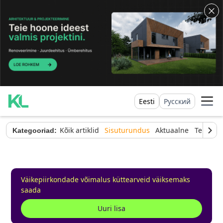
Eesti
Русский
Kõik artiklid
Sisuturundus
Aktuaalne
Tehnilin
Kategooriad:
Väikepiirkondade võimalus küttearveid väiksemaks
saada
Uuri lisa