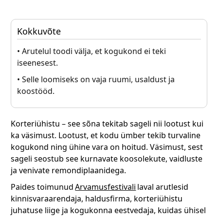
Kokkuvõte
• Arutelul toodi välja, et kogukond ei teki
iseenesest.
• Selle loomiseks on vaja ruumi, usaldust ja
koostööd.
Korteriühistu – see sõna tekitab sageli nii lootust kui
ka väsimust. Lootust, et kodu ümber tekib turvaline
kogukond ning ühine vara on hoitud. Väsimust, sest
sageli seostub see kurnavate koosolekute, vaidluste
ja venivate remondiplaanidega.
Paides toimunud
Arvamusfestivali
laval arutlesid
kinnisvaraarendaja, haldusfirma, korteriühistu
juhatuse liige ja kogukonna eestvedaja, kuidas ühisel