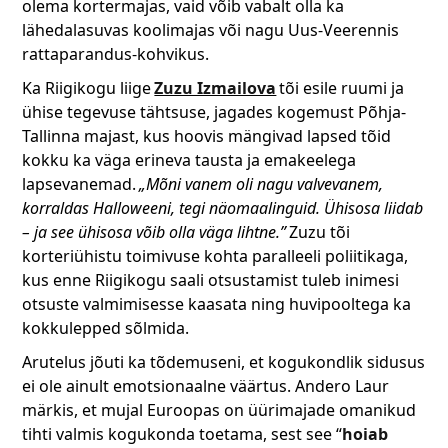
olema kortermajas, vaid võib vabalt olla ka
lähedalasuvas koolimajas või nagu Uus-Veerennis
rattaparandus-kohvikus.
Ka Riigikogu liige
Zuzu Izmailova
tõi esile ruumi ja
ühise tegevuse tähtsuse, jagades kogemust Põhja-
Tallinna majast, kus hoovis mängivad lapsed tõid
kokku ka väga erineva tausta ja emakeelega
lapsevanemad.
„Mõni vanem oli nagu valvevanem,
korraldas Halloweeni, tegi näomaalinguid. Ühisosa liidab
– ja see ühisosa võib olla väga lihtne.”
Zuzu tõi
korteriühistu toimivuse kohta paralleeli poliitikaga,
kus enne Riigikogu saali otsustamist tuleb inimesi
otsuste valmimisesse kaasata ning huvipooltega ka
kokkulepped sõlmida.
Arutelus jõuti ka tõdemuseni, et kogukondlik sidusus
ei ole ainult emotsionaalne väärtus. Andero Laur
märkis, et mujal Euroopas on üürimajade omanikud
tihti valmis kogukonda toetama, sest see “
hoiab