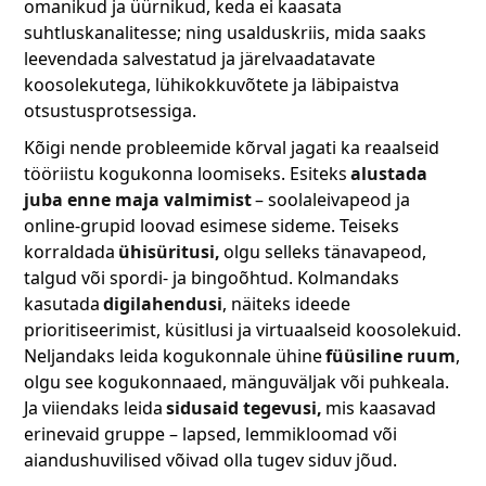
omanikud ja üürnikud, keda ei kaasata
suhtluskanalitesse; ning usalduskriis, mida saaks
leevendada salvestatud ja järelvaadatavate
koosolekutega, lühikokkuvõtete ja läbipaistva
otsustusprotsessiga.
Kõigi nende probleemide kõrval jagati ka reaalseid
tööriistu kogukonna loomiseks. Esiteks
alustada
juba enne maja valmimist
– soolaleivapeod ja
online-grupid loovad esimese sideme. Teiseks
korraldada
ühisüritusi,
olgu selleks tänavapeod,
talgud või spordi- ja bingoõhtud. Kolmandaks
kasutada
digilahendusi
, näiteks ideede
prioritiseerimist, küsitlusi ja virtuaalseid koosolekuid.
Neljandaks leida kogukonnale ühine
füüsiline ruum
,
olgu see kogukonnaaed, mänguväljak või puhkeala.
Ja viiendaks leida
sidusaid tegevusi,
mis kaasavad
erinevaid gruppe – lapsed, lemmikloomad või
aiandushuvilised võivad olla tugev siduv jõud.