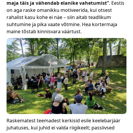
maja täis ja vähendab elanike vahetumist”
. Eestis
on aga raske omanikku motiveerida, kui otsest
rahalist kasu kohe ei näe – siin aitab teadlikum
suhtumine ja pika vaate võtmine. Hea kortermaja
maine tõstab kinnisvara väärtust.
Raskematest teemadest kerkisid esile keelebarjäär
juhatuses, kui juhid ei valda riigikeelt; passiivsed