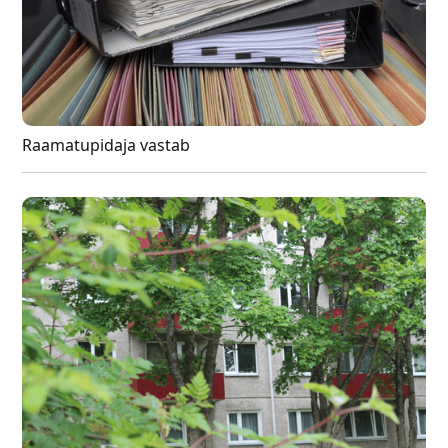
Raamatupidaja vastab