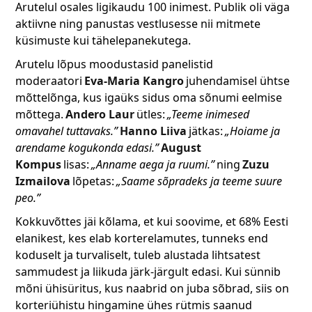
Arutelul osales ligikaudu 100 inimest. Publik oli väga
aktiivne ning panustas vestlusesse nii mitmete
küsimuste kui tähelepanekutega.
Arutelu lõpus moodustasid panelistid
moderaatori
Eva-Maria Kangro
juhendamisel ühtse
mõttelõnga, kus igaüks sidus oma sõnumi eelmise
mõttega.
Andero Laur
ütles:
„Teeme inimesed
omavahel tuttavaks.”
Hanno Liiva
jätkas:
„Hoiame ja
arendame kogukonda edasi.”
August
Kompus
lisas:
„Anname aega ja ruumi.”
ning
Zuzu
Izmailova
lõpetas:
„Saame sõpradeks ja teeme suure
peo.”
Kokkuvõttes jäi kõlama, et kui soovime, et 68% Eesti
elanikest, kes elab korterelamutes, tunneks end
koduselt ja turvaliselt, tuleb alustada lihtsatest
sammudest ja liikuda järk-järgult edasi. Kui sünnib
mõni ühisüritus, kus naabrid on juba sõbrad, siis on
korteriühistu hingamine ühes rütmis saanud