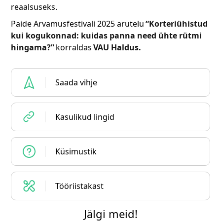
reaalsuseks.
Paide Arvamusfestivali 2025 arutelu
“Korteriühistud
kui kogukonnad: kuidas panna need ühte rütmi
hingama?”
korraldas
VAU Haldus.
Saada vihje
Kasulikud lingid
Küsimustik
Tööriistakast
Jälgi meid!