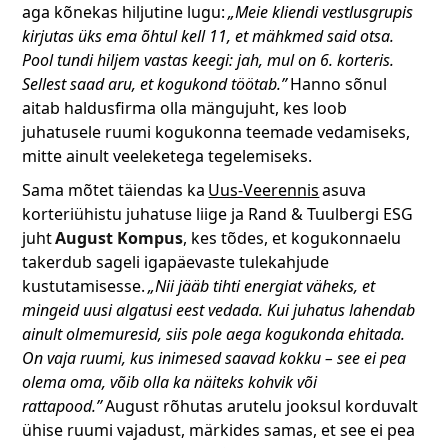
aga kõnekas hiljutine lugu:
„Meie kliendi vestlusgrupis
kirjutas üks ema õhtul kell 11, et mähkmed said otsa.
Pool tundi hiljem vastas keegi: jah, mul on 6. korteris.
Sellest saad aru, et kogukond töötab.”
Hanno sõnul
aitab haldusfirma olla mängujuht, kes loob
juhatusele ruumi kogukonna teemade vedamiseks,
mitte ainult veeleketega tegelemiseks.
Sama mõtet täiendas ka
Uus-Veerennis
asuva
korteriühistu juhatuse liige ja Rand & Tuulbergi ESG
juht
August Kompus
, kes tõdes, et kogukonnaelu
takerdub sageli igapäevaste tulekahjude
kustutamisesse.
„Nii jääb tihti energiat väheks, et
mingeid uusi algatusi eest vedada. Kui juhatus lahendab
ainult olmemuresid, siis pole aega kogukonda ehitada.
On vaja ruumi, kus inimesed saavad kokku – see ei pea
olema oma, võib olla ka näiteks kohvik või
rattapood.”
August rõhutas arutelu jooksul korduvalt
ühise ruumi vajadust, märkides samas, et see ei pea