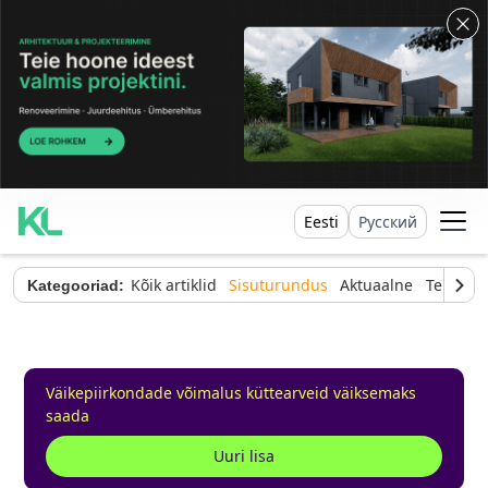
Eesti
Русский
Kõik artiklid
Sisuturundus
Aktuaalne
Tehnilin
Kategooriad:
Väikepiirkondade võimalus küttearveid väiksemaks
saada
Uuri lisa