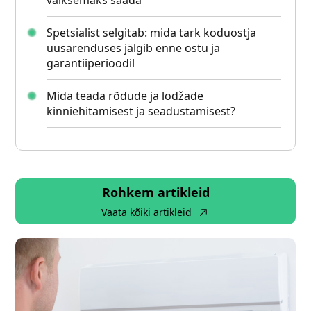
väiksemaks saada
Spetsialist selgitab: mida tark koduostja
uusarenduses jälgib enne ostu ja
garantiiperioodil
Mida teada rõdude ja lodžade
kinniehitamisest ja seadustamisest?
Rohkem artikleid
Vaata kõiki artikleid