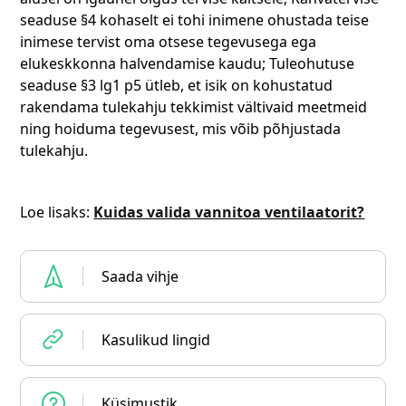
seaduse §4 kohaselt ei tohi inimene ohustada teise
inimese tervist oma otsese tegevusega ega
elukeskkonna halvendamise kaudu; Tuleohutuse
seaduse §3 lg1 p5 ütleb, et isik on kohustatud
rakendama tulekahju tekkimist vältivaid meetmeid
ning hoiduma tegevusest, mis võib põhjustada
tulekahju.
Loe lisaks:
Kuidas valida vannitoa ventilaatorit?
Saada vihje
Kasulikud lingid
Küsimustik