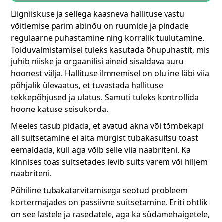
Liigniiskuse ja sellega kaasneva hallituse vastu
võitlemise parim abinõu on ruumide ja pindade
regulaarne puhastamine ning korralik tuulutamine.
Toiduvalmistamisel tuleks kasutada õhupuhastit, mis
juhib niiske ja orgaanilisi aineid sisaldava auru
hoonest välja. Hallituse ilmnemisel on oluline läbi viia
põhjalik ülevaatus, et tuvastada hallituse
tekkepõhjused ja ulatus. Samuti tuleks kontrollida
hoone katuse seisukorda.
Meeles tasub pidada, et avatud akna või tõmbekapi
all suitsetamine ei aita mürgist tubakasuitsu toast
eemaldada, küll aga võib selle viia naabriteni. Ka
kinnises toas suitsetades levib suits varem või hiljem
naabriteni.
Põhiline tubakatarvitamisega seotud probleem
kortermajades on passiivne suitsetamine. Eriti ohtlik
on see lastele ja rasedatele, aga ka südamehaigetele,