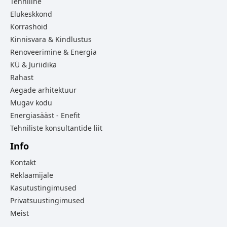
Tehniline
Elukeskkond
Korrashoid
Kinnisvara & Kindlustus
Renoveerimine & Energia
KÜ & Juriidika
Rahast
Aegade arhitektuur
Mugav kodu
Energiasääst - Enefit
Tehniliste konsultantide liit
Info
Kontakt
Reklaamijale
Kasutustingimused
Privatsuustingimused
Meist