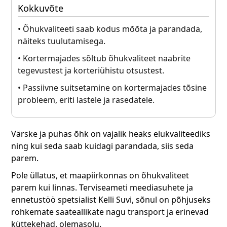
Kokkuvõte
• Õhukvaliteeti saab kodus mõõta ja parandada,
näiteks tuulutamisega.
• Kortermajades sõltub õhukvaliteet naabrite
tegevustest ja korteriühistu otsustest.
• Passiivne suitsetamine on kortermajades tõsine
probleem, eriti lastele ja rasedatele.
Värske ja puhas õhk on vajalik heaks elukvaliteediks
ning kui seda saab kuidagi parandada, siis seda
parem.
Pole üllatus, et maapiirkonnas on õhukvaliteet
parem kui linnas. Terviseameti meediasuhete ja
ennetustöö spetsialist Kelli Suvi, sõnul on põhjuseks
rohkemate saateallikate nagu transport ja erinevad
küttekehad, olemasolu.