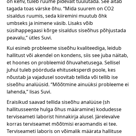
on kehv, tuleb ruume pidevalt tuulutada. See aitab
tagada toas värske õhu. “Mida suurem on CO2
sisaldus ruumis, seda kiiremini muutub õhk
umbseks ja inimene väsib. Lisaks võib
süsihappegaasi kõrge sisaldus siseõhus põhjustada
peavalu,” ütles Suvi.
Kui esineb probleeme siseõhu kvaliteediga, leidub
hallitust või akendel on kondens, siis see juba näitab,
et hoones on probleemid õhuvahetusega. Sellisel
juhul tuleb pöörduda ehituseksperdi poole, kes
nõustab ja vajadusel soovitab tellida või tellib ise
siseõhu analüüsid. “Mõõtmine ainuüksi probleeme ei
lahenda,” lisas Suvi.
Eraisikud saavad tellida siseõhu analüüse (sh
hallitusseente hulga õhus määramine) kodudesse
terviseameti laborist hinnakirja alusel. Järelevalve
korras terviseamet mõõtmisi eraomandis ei tee.
Terviseameti laboris on võimalik määrata hallituse