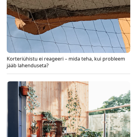
Korteriühistu ei reageeri – mida teha, kui probleem
jääb lahenduseta?