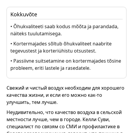
Kokkuvõte
• Õhukvaliteeti saab kodus mõõta ja parandada,
näiteks tuulutamisega.
• Kortermajades sõltub õhukvaliteet naabrite
tegevustest ja korteriühistu otsustest.
• Passiivne suitsetamine on kortermajades tõsine
probleem, eriti lastele ja rasedatele.
Свежий и чистый воздух необходим для хорошего
качества жизни, и если его можно как-то
улучшить, тем лучше.
Неудивительно, что качество воздуха в сельской
местности лучше, чем в городе. Келли Суви,
специалист по связям со СМИ и профилактике в