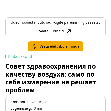
Uued hooned muutuvad kõigile paremini ligipääsetavaks
Vaata uudiseid
Vaata elektribörsi hinda
Elukeskkond
Совет здравоохранения по
качеству воздуха: само по
себе измерение не решает
проблем
Koostanud:
Vahur Joa
Lugemisaeg:
3
min