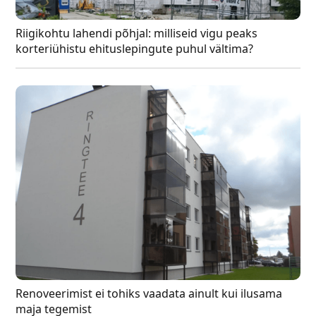
Riigikohtu lahendi põhjal: milliseid vigu peaks
korteriühistu ehituslepingute puhul vältima?
Renoveerimist ei tohiks vaadata ainult kui ilusama
maja tegemist