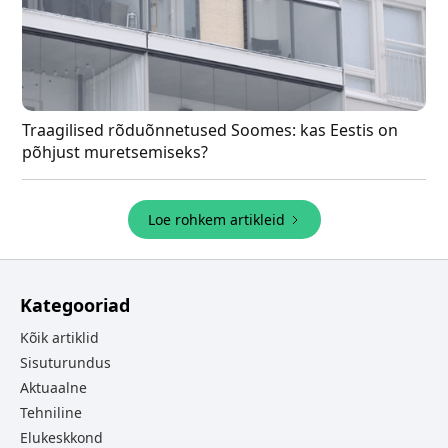
Traagilised rõduõnnetused Soomes: kas Eestis on
põhjust muretsemiseks?
Loe rohkem artikleid
Kategooriad
Kõik artiklid
Sisuturundus
Aktuaalne
Tehniline
Elukeskkond