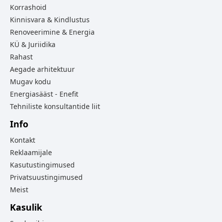
Korrashoid
Kinnisvara & Kindlustus
Renoveerimine & Energia
KÜ & Juriidika
Rahast
Aegade arhitektuur
Mugav kodu
Energiasääst - Enefit
Tehniliste konsultantide liit
Info
Kontakt
Reklaamijale
Kasutustingimused
Privatsuustingimused
Meist
Kasulik