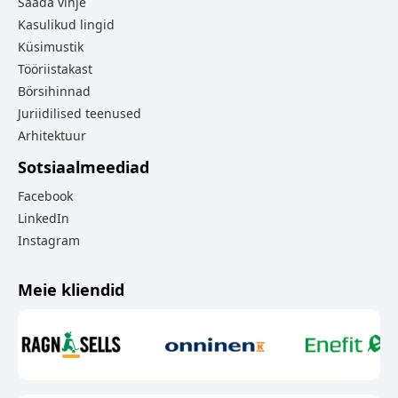
Saada vihje
Kasulikud lingid
Küsimustik
Tööriistakast
Börsihinnad
Juriidilised teenused
Arhitektuur
Sotsiaalmeediad
Facebook
LinkedIn
Instagram
Meie kliendid