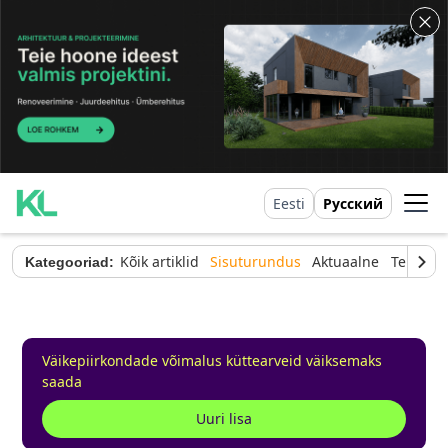
Eesti
Русский
Kõik artiklid
Sisuturundus
Aktuaalne
Tehnilin
Kategooriad:
Väikepiirkondade võimalus küttearveid väiksemaks
saada
Uuri lisa