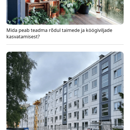
Mida peab teadma rõdul taimede ja köögiviljade
kasvatamisest?