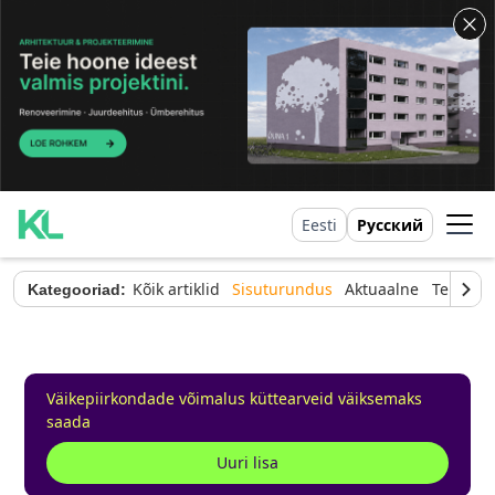
Eesti
Русский
Kõik artiklid
Sisuturundus
Aktuaalne
Tehnilin
Kategooriad:
Väikepiirkondade võimalus küttearveid väiksemaks
saada
Uuri lisa