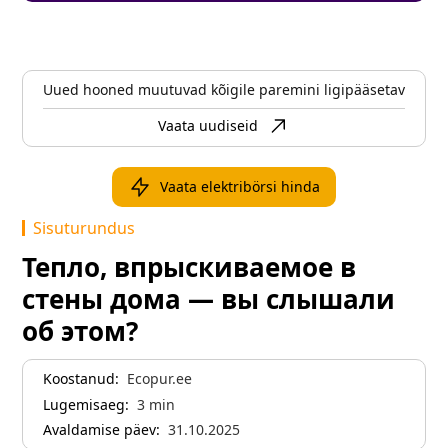
Uued hooned muutuvad kõigile paremini ligipääsetavaks
Vaata uudiseid
Vaata elektribörsi hinda
Sisuturundus
Тепло, впрыскиваемое в
стены дома — вы слышали
об этом?
Koostanud:
Ecopur.ee
Lugemisaeg:
3
min
Avaldamise päev:
31.10.2025