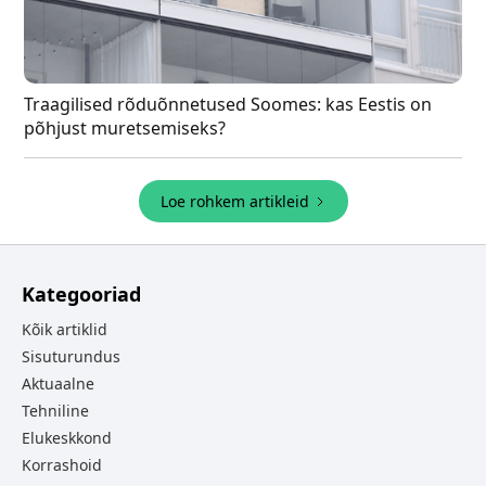
Traagilised rõduõnnetused Soomes: kas Eestis on
põhjust muretsemiseks?
Loe rohkem artikleid
Kategooriad
Kõik artiklid
Sisuturundus
Aktuaalne
Tehniline
Elukeskkond
Korrashoid