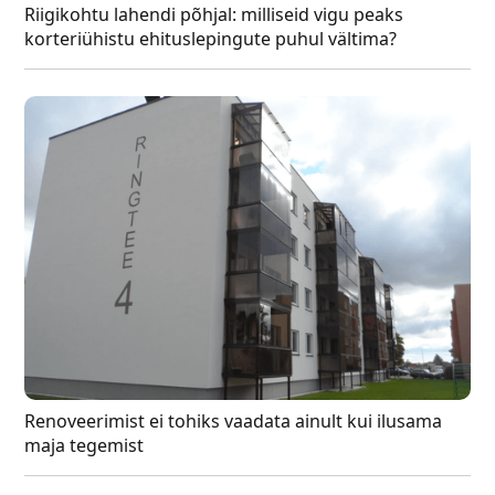
Riigikohtu lahendi põhjal: milliseid vigu peaks
korteriühistu ehituslepingute puhul vältima?
Renoveerimist ei tohiks vaadata ainult kui ilusama
maja tegemist