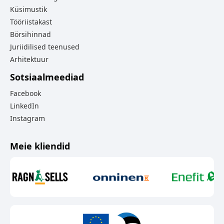
Küsimustik
Tööriistakast
Börsihinnad
Juriidilised teenused
Arhitektuur
Sotsiaalmeediad
Facebook
LinkedIn
Instagram
Meie kliendid