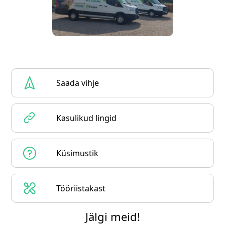
Saada vihje
Kasulikud lingid
Küsimustik
Tööriistakast
Jälgi meid!