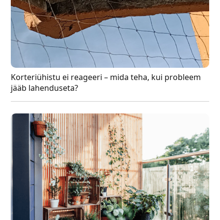
Korteriühistu ei reageeri – mida teha, kui probleem
jääb lahenduseta?