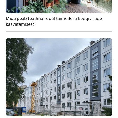
Mida peab teadma rõdul taimede ja köögiviljade
kasvatamisest?