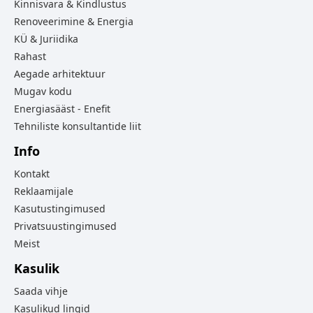
Kinnisvara & Kindlustus
Renoveerimine & Energia
KÜ & Juriidika
Rahast
Aegade arhitektuur
Mugav kodu
Energiasääst - Enefit
Tehniliste konsultantide liit
Info
Kontakt
Reklaamijale
Kasutustingimused
Privatsuustingimused
Meist
Kasulik
Saada vihje
Kasulikud lingid