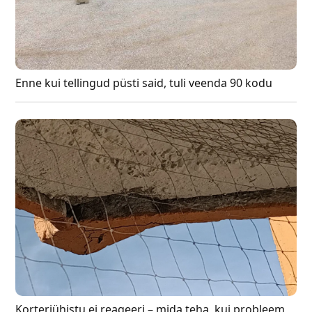
Enne kui tellingud püsti said, tuli veenda 90 kodu
Korteriühistu ei reageeri – mida teha, kui probleem