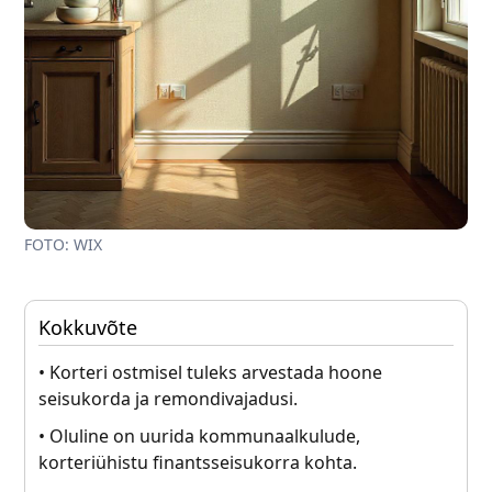
FOTO: WIX
Kokkuvõte
• Korteri ostmisel tuleks arvestada hoone
seisukorda ja remondivajadusi.
• Oluline on uurida kommunaalkulude,
korteriühistu finantsseisukorra kohta.