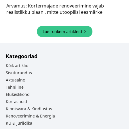
Arvamus: Kortermajade renoveerimine vajab
realistlikku plaani, mitte utoopilisi eesmärke
Loe rohkem artikleid
Kategooriad
Kõik artiklid
Sisuturundus
Aktuaalne
Tehniline
Elukeskkond
Korrashoid
Kinnisvara & Kindlustus
Renoveerimine & Energia
KÜ & Juriidika