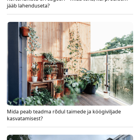
jääb lahenduseta?
Mida peab teadma rõdul taimede ja köögiviljade
kasvatamisest?