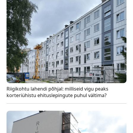
Riigikohtu lahendi põhjal: milliseid vigu peaks
korteriühistu ehituslepingute puhul vältima?