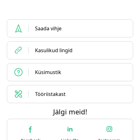
Saada vihje
Kasulikud lingid
Küsimustik
Tööriistakast
Jälgi meid!