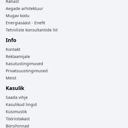
Rahast
Aegade arhitektuur
Mugav kodu
Energiasääst - Enefit
Tehniliste konsultantide liit
Info
Kontakt
Reklaamijale
Kasutustingimused
Privatsuustingimused
Meist
Kasulik
Saada vihje
Kasulikud lingid
Küsimustik
Tööriistakast
Börsihinnad