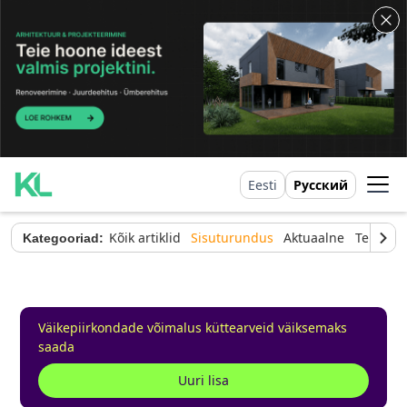
Eesti
Русский
Kõik artiklid
Sisuturundus
Aktuaalne
Tehnilin
Kategooriad:
Väikepiirkondade võimalus küttearveid väiksemaks
saada
Uuri lisa