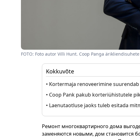
FOTO: Foto autor Villi Hunt. Coop Panga ärikliendisuhete 
Kokkuvõte
• Kortermaja renoveerimine suurendab k
• Coop Pank pakub korteriühistutele pika
• Laenutaotluse jaoks tuleb esitada m
Ремонт многоквартирного дома выгод
заменяются новыми, дом становится б