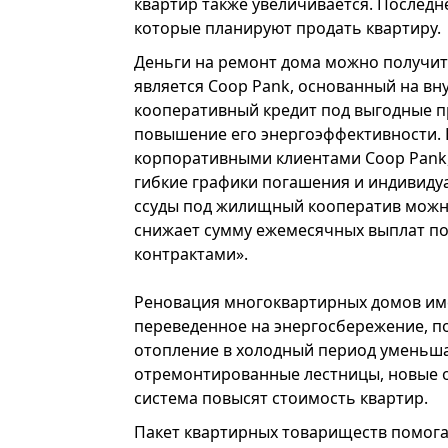
квартир также увеличивается. Последн
которые планируют продать квартиру.
Деньги на ремонт дома можно получить
является Coop Pank, основанный на вн
кооперативный кредит под выгодные п
повышение его энергоэффективности. В
корпоративными клиентами Coop Pank,
гибкие графики погашения и индивиду
ссуды под жилищный кооператив можно 
снижает сумму ежемесячных выплат п
контрактами».
Реновация многоквартирных домов име
переведенное на энергосбережение, п
отопление в холодный период уменьша
отремонтированные лестницы, новые о
система повысят стоимость квартир.
Пакет квартирных товариществ помогае