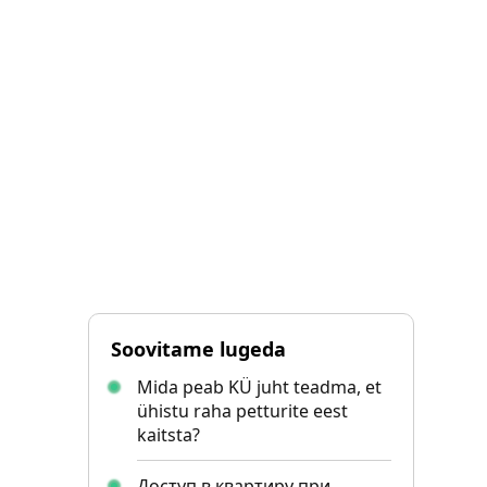
Soovitame lugeda
Mida peab KÜ juht teadma, et
ühistu raha petturite eest
kaitsta?
Доступ в квартиру при