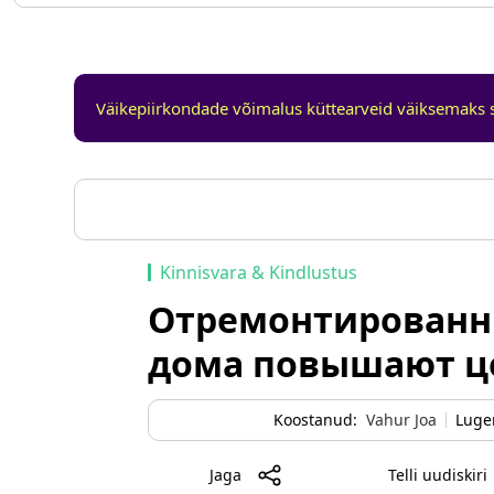
Väikepiirkondade võimalus küttearveid väiksemaks 
Kinnisvara & Kindlustus
Отремонтированн
дома повышают ц
Koostanud:
Vahur Joa
Luge
Jaga
Telli uudiskiri