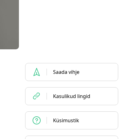
Saada vihje
Kasulikud lingid
Küsimustik