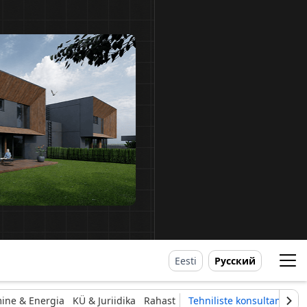
Eesti
Русский
ine & Energia
KÜ & Juriidika
Rahast
Tehniliste konsultantide li