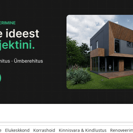
e
Elukeskkond
Korrashoid
Kinnisvara & Kindlustus
Renoveerim