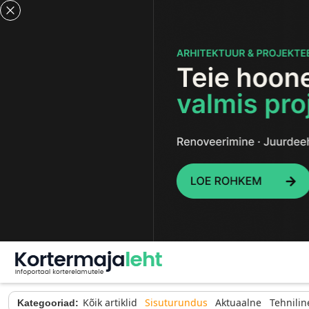
Kõik artiklid
Sisuturundus
Aktuaalne
Tehnilin
Kategooriad: