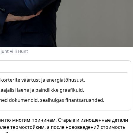
juht Villi Hunt
orterite väärtust ja energiatõhusust.
ajalisi laene ja paindlikke graafikuid.
itmed dokumendid, sealhulgas finantsaruanded.
ен по многим причинам. Старые и изношенные детали
олее термостойким, а после нововведений стоимость