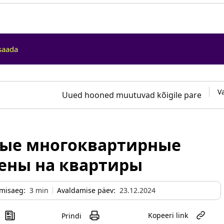
saada
V
Uued hooned muutuvad kõigile paremini l
ые многоквартирные
ены на квартиры
misaeg:
3
min
Avaldamise päev:
23.12.2024
Kopeeri link
Prindi