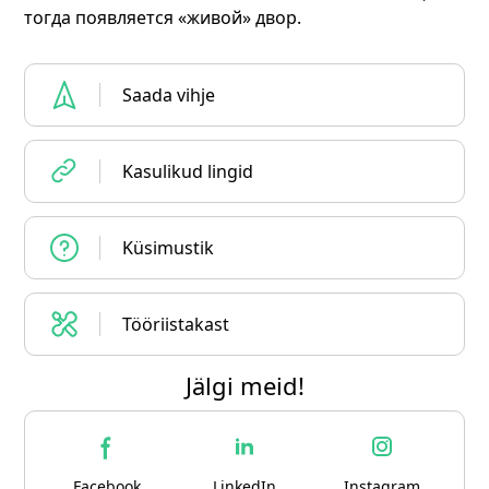
тогда появляется «живой» двор.
Saada vihje
Kasulikud lingid
Küsimustik
Tööriistakast
Jälgi meid!
Facebook
LinkedIn
Instagram