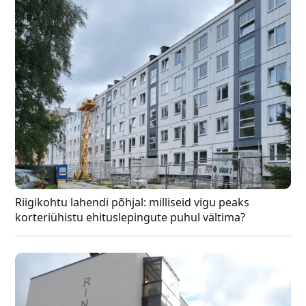
Riigikohtu lahendi põhjal: milliseid vigu peaks
korteriühistu ehituslepingute puhul vältima?