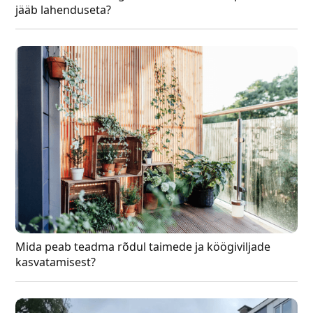
jääb lahenduseta?
Mida peab teadma rõdul taimede ja köögiviljade
kasvatamisest?