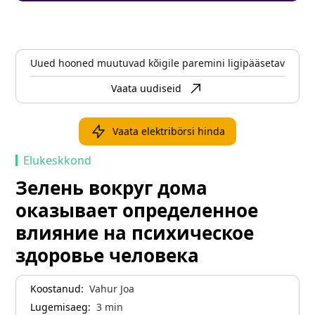
Uued hooned muutuvad kõigile paremini ligipääsetavaks
Vaata uudiseid
Vaata elektribörsi hinda
Elukeskkond
Зелень вокруг дома
оказывает определенное
влияние на психическое
здоровье человека
Koostanud:
Vahur Joa
Lugemisaeg:
3
min