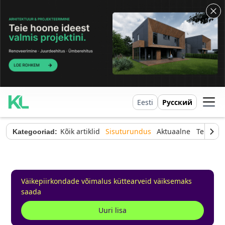
Eesti
Русский
Kõik artiklid
Sisuturundus
Aktuaalne
Tehnilin
Kategooriad:
Väikepiirkondade võimalus küttearveid väiksemaks
saada
Uuri lisa