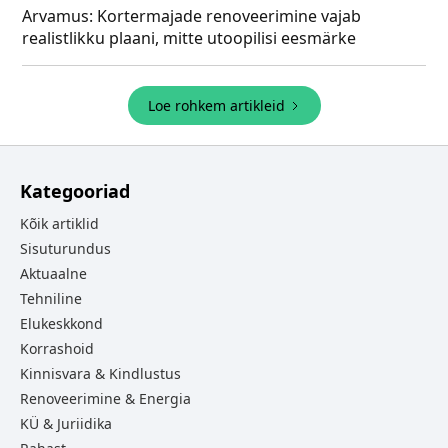
Arvamus: Kortermajade renoveerimine vajab
realistlikku plaani, mitte utoopilisi eesmärke
Loe rohkem artikleid
Kategooriad
Kõik artiklid
Sisuturundus
Aktuaalne
Tehniline
Elukeskkond
Korrashoid
Kinnisvara & Kindlustus
Renoveerimine & Energia
KÜ & Juriidika