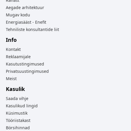
Rahast
Aegade arhitektuur
Mugav kodu
Energiasääst - Enefit
Tehniliste konsultantide liit
Info
Kontakt
Reklaamijale
Kasutustingimused
Privatsuustingimused
Meist
Kasulik
Saada vihje
Kasulikud lingid
Küsimustik
Tööriistakast
Börsihinnad