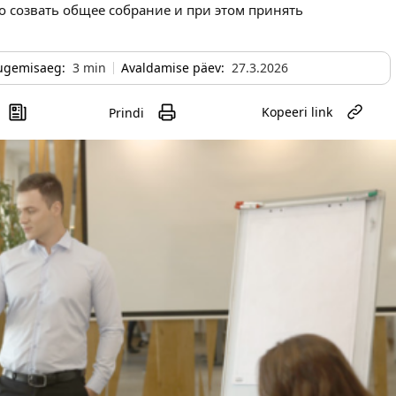
о созвать общее собрание и при этом принять
ugemisaeg:
3
min
Avaldamise päev:
27.3.2026
Kopeeri link
Prindi