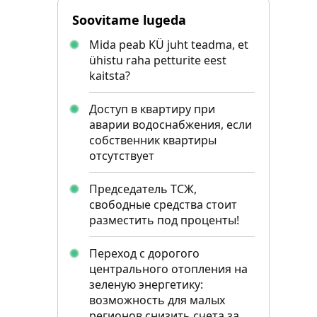
Soovitame lugeda
Mida peab KÜ juht teadma, et
ühistu raha petturite eest
kaitsta?
Доступ в квартиру при
аварии водоснабжения, если
собственник квартиры
отсутствует
Председатель ТСЖ,
свободные средства стоит
разместить под проценты!
Переход с дорогого
центрального отопления на
зеленую энергетику:
возможность для малых
регионов снизить счета за