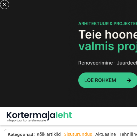
Kõik artiklid
Sisuturundus
Aktuaalne
Tehnilin
Kategooriad: