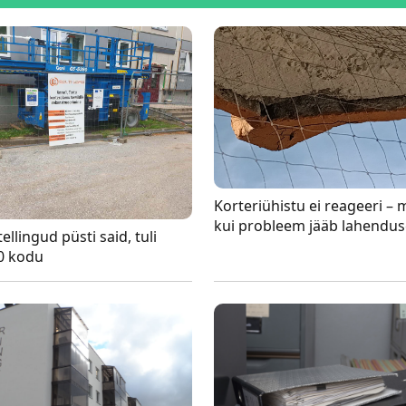
Korteriühistu ei reageeri – 
kui probleem jääb lahendus
ellingud püsti said, tuli
0 kodu