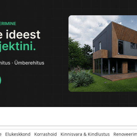
e
Elukeskkond
Korrashoid
Kinnisvara & Kindlustus
Renoveerim