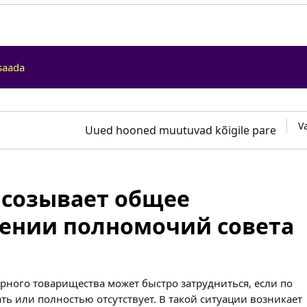
saada
V
Uued hooned muutuvad kõigile paremini l
 созывает общее
чении полномочий совета
ного товарищества может быстро затрудниться, если по
ать или полностью отсутствует. В такой ситуации возникает