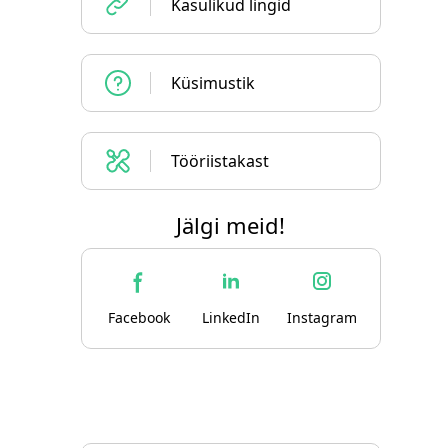
Kasulikud lingid
Küsimustik
Tööriistakast
Jälgi meid!
Facebook
LinkedIn
Instagram