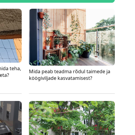
mida teha,
Mida peab teadma rõdul taimede ja
eta?
köögiviljade kasvatamisest?