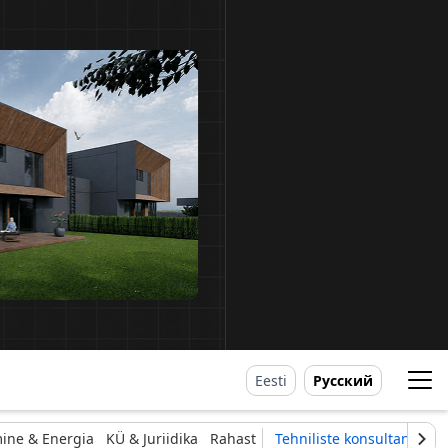
Eesti
Русский
ine & Energia
KÜ & Juriidika
Rahast
Tehniliste konsultantide li