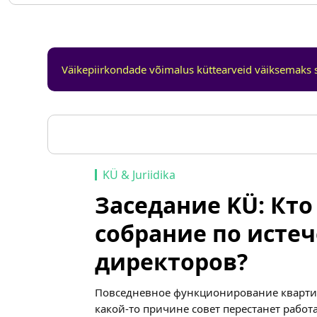
Väikepiirkondade võimalus küttearveid väiksemaks 
KÜ & Juriidika
Заседание KÜ: Кто
собрание по исте
директоров?
Повседневное функционирование квартир
какой-то причине совет перестанет работ